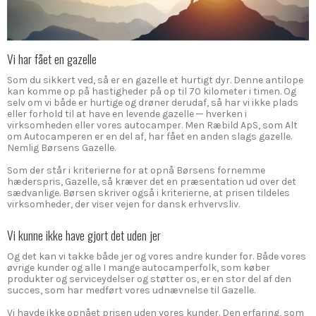
Vi har fået en gazelle
Som du sikkert ved, så er en gazelle et hurtigt dyr. Denne antilope
kan komme op på hastigheder på op til 70 kilometer i timen. Og
selv om vi både er hurtige og drøner derudaf, så har vi ikke plads
eller forhold til at have en levende gazelle ─ hverken i
virksomheden eller vores autocamper. Men Ræbild ApS, som Alt
om Autocamperen er en del af, har fået en anden slags gazelle.
Nemlig Børsens Gazelle.
Som der står i kriterierne for at opnå Børsens fornemme
hæderspris, Gazelle, så kræver det en præsentation ud over det
sædvanlige. Børsen skriver også i kriterierne, at prisen tildeles
virksomheder, der viser vejen for dansk erhvervsliv.
Vi kunne ikke have gjort det uden jer
Og det kan vi takke både jer og vores andre kunder for. Både vores
øvrige kunder og alle I mange autocamperfolk, som køber
produkter og serviceydelser og støtter os, er en stor del af den
succes, som har medført vores udnævnelse til Gazelle.
Vi havde ikke opnået prisen uden vores kunder. Den erfaring, som