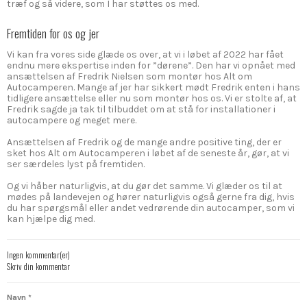
træf og så videre, som I har støttes os med.
Fremtiden for os og jer
Vi kan fra vores side glæde os over, at vi i løbet af 2022 har fået
endnu mere ekspertise inden for ”dørene”. Den har vi opnået med
ansættelsen af Fredrik Nielsen som montør hos Alt om
Autocamperen. Mange af jer har sikkert mødt Fredrik enten i hans
tidligere ansættelse eller nu som montør hos os. Vi er stolte af, at
Fredrik sagde ja tak til tilbuddet om at stå for installationer i
autocampere og meget mere.
Ansættelsen af Fredrik og de mange andre positive ting, der er
sket hos Alt om Autocamperen i løbet af de seneste år, gør, at vi
ser særdeles lyst på fremtiden.
Og vi håber naturligvis, at du gør det samme. Vi glæder os til at
mødes på landevejen og hører naturligvis også gerne fra dig, hvis
du har spørgsmål eller andet vedrørende din autocamper, som vi
kan hjælpe dig med.
Ingen kommentar(er)
Skriv din kommentar
Navn
*