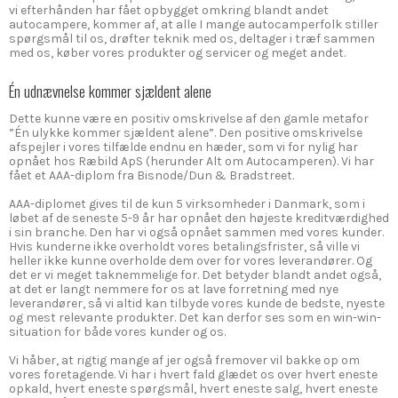
vi efterhånden har fået opbygget omkring blandt andet
autocampere, kommer af, at alle I mange autocamperfolk stiller
spørgsmål til os, drøfter teknik med os, deltager i træf sammen
med os, køber vores produkter og servicer og meget andet.
Én udnævnelse kommer sjældent alene
Dette kunne være en positiv omskrivelse af den gamle metafor
”Én ulykke kommer sjældent alene”. Den positive omskrivelse
afspejler i vores tilfælde endnu en hæder, som vi for nylig har
opnået hos Ræbild ApS (herunder Alt om Autocamperen). Vi har
fået et AAA-diplom fra Bisnode/Dun & Bradstreet.
AAA-diplomet gives til de kun 5 virksomheder i Danmark, som i
løbet af de seneste 5-9 år har opnået den højeste kreditværdighed
i sin branche. Den har vi også opnået sammen med vores kunder.
Hvis kunderne ikke overholdt vores betalingsfrister, så ville vi
heller ikke kunne overholde dem over for vores leverandører. Og
det er vi meget taknemmelige for. Det betyder blandt andet også,
at det er langt nemmere for os at lave forretning med nye
leverandører, så vi altid kan tilbyde vores kunde de bedste, nyeste
og mest relevante produkter. Det kan derfor ses som en win-win-
situation for både vores kunder og os.
Vi håber, at rigtig mange af jer også fremover vil bakke op om
vores foretagende. Vi har i hvert fald glædet os over hvert eneste
opkald, hvert eneste spørgsmål, hvert eneste salg, hvert eneste