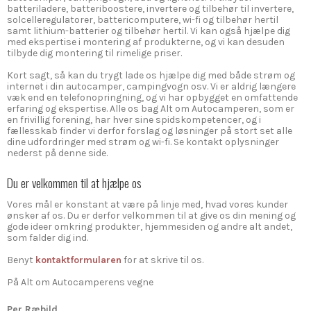
batteriladere, batteriboostere, invertere og tilbehør til invertere,
solcelleregulatorer, battericomputere, wi-fi og tilbehør hertil
samt lithium-batterier og tilbehør hertil. Vi kan også hjælpe dig
med ekspertise i montering af produkterne, og vi kan desuden
tilbyde dig montering til rimelige priser.
Kort sagt, så kan du trygt lade os hjælpe dig med både strøm og
internet i din autocamper, campingvogn osv. Vi er aldrig længere
væk end en telefonopringning, og vi har opbygget en omfattende
erfaring og ekspertise. Alle os bag Alt om Autocamperen, som er
en frivillig forening, har hver sine spidskompetencer, og i
fællesskab finder vi derfor forslag og løsninger på stort set alle
dine udfordringer med strøm og wi-fi. Se kontakt oplysninger
nederst på denne side.
Du er velkommen til at hjælpe os
Vores mål er konstant at være på linje med, hvad vores kunder
ønsker af os. Du er derfor velkommen til at give os din mening og
gode ideer omkring produkter, hjemmesiden og andre alt andet,
som falder dig ind.
Benyt
kontaktformularen
for at skrive til os.
På Alt om Autocamperens vegne
Per Ræbild