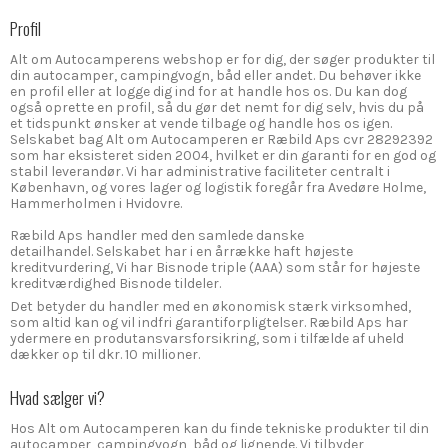
Profil
Alt om Autocamperens webshop er for dig, der søger produkter til
din autocamper, campingvogn, båd eller andet. Du behøver ikke
en profil eller at logge dig ind for at handle hos os. Du kan dog
også oprette en profil, så du gør det nemt for dig selv, hvis du på
et tidspunkt ønsker at vende tilbage og handle hos os igen.
Selskabet bag Alt om Autocamperen er Ræbild Aps cvr 28292392
som har eksisteret siden 2004, hvilket er din garanti for en god og
stabil leverandør. Vi har administrative faciliteter centralt i
København, og vores lager og logistik foregår fra Avedøre Holme,
Hammerholmen i Hvidovre.
Ræbild Aps handler med den samlede danske
detailhandel. Selskabet har i en årrække haft højeste
kreditvurdering, Vi har Bisnode triple (AAA) som står for højeste
kreditværdighed Bisnode tildeler.
Det betyder du handler med en økonomisk stærk virksomhed,
som altid kan og vil indfri garantiforpligtelser. Ræbild Aps har
ydermere en produtansvarsforsikring, som i tilfælde af uheld
dækker op til dkr. 10 millioner.
Hvad sælger vi?
Hos Alt om Autocamperen kan du finde tekniske produkter til din
autocamper, campingvogn, båd og lignende. Vi tilbyder