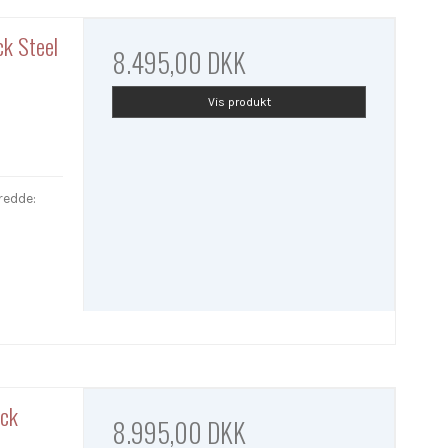
k Steel
8.495,00 DKK
Vis produkt
redde:
ack
8.995,00 DKK