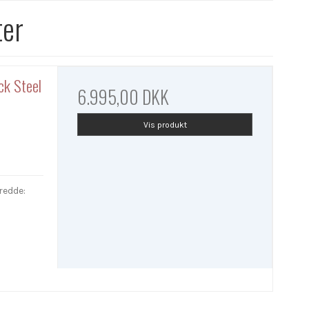
ter
ck Steel
6.995,00 DKK
Vis produkt
redde: