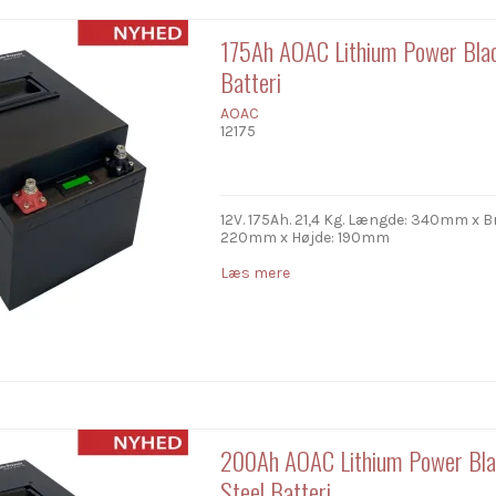
175Ah AOAC Lithium Power Blac
Batteri
AOAC
12175
12V. 175Ah. 21,4 Kg. Længde: 340mm x B
220mm x Højde: 190mm
Læs mere
200Ah AOAC Lithium Power Bl
Steel Batteri