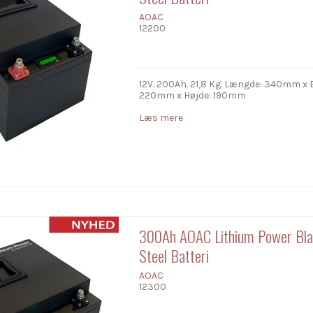
AOAC
12200
12V. 200Ah. 21,8 Kg. Længde: 340mm x 
220mm x Højde: 190mm
Læs mere
300Ah AOAC Lithium Power Bl
Steel Batteri
AOAC
12300