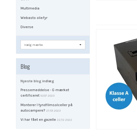
Multimedia
Webasto oliefyr
Diverse
Blog
Nyeste blog indlæg
Pressemeddelse - E-mærket
certificeret
10/07 2023
Monterer I tyndfilmsolceller på
autocampere?
27/01 2023
Vi har fået en gazelle
22/12 2022