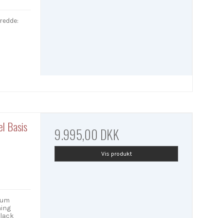
redde:
l Basis
9.995,00 DKK
Vis produkt
ium
ning
Black