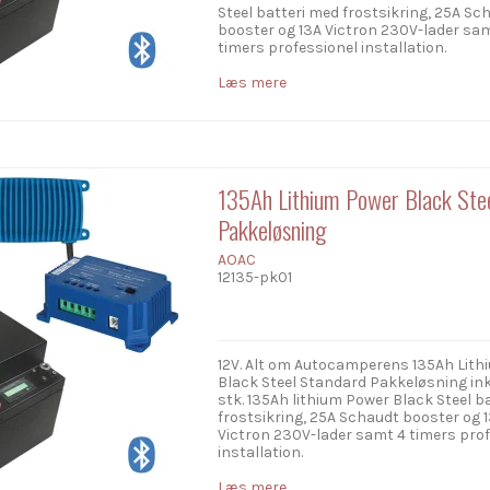
Steel batteri med frostsikring, 25A Sc
booster og 13A Victron 230V-lader sa
timers professionel installation.
Læs mere
135Ah Lithium Power Black Stee
Pakkeløsning
AOAC
12135-pk01
12V. Alt om Autocamperens 135Ah Lit
Black Steel Standard Pakkeløsning inkl
stk. 135Ah lithium Power Black Steel b
frostsikring, 25A Schaudt booster og 
Victron 230V-lader samt 4 timers pro
installation.
Læs mere