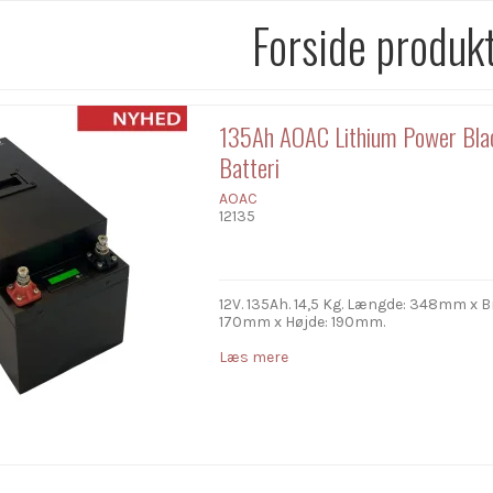
Forside produk
135Ah AOAC Lithium Power Bla
Batteri
AOAC
12135
12V. 135Ah. 14,5
Kg. Længde: 348mm x B
170mm x Højde: 190mm.
Læs mere