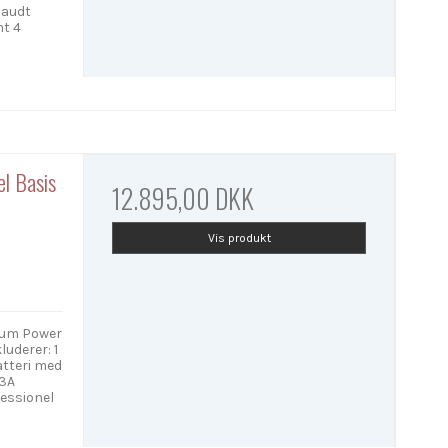
haudt
mt 4
l Basis
12.895,00 DKK
Vis produkt
hium Power
uderer: 1
atteri med
13A
fessionel