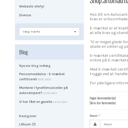
Webasto oliefyr
Hos Alt om Autocampe
Diverse
krav er virksomhed
E-mærket er et kvali
at alle krav og stand
"Vi er meget glade fo
skabe en sikker og på
Blog
E-mærket certifikate
online på E-mærkets 
Nyeste blog indlæg
Med E-mærket certif
trygge ved at handle 
Pressemeddelse - E-mærket
certificeret
10/07 2023
For yderligere infor
Monterer I tyndfilmsolceller på
autocampere?
27/01 2023
Ingen kommentar(er)
Vi har fået en gazelle
Skriv din kommentar
22/12 2022
Navn
*
Kategorier
Lithium (7)