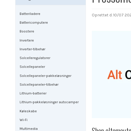
Batteriladere
Oprettet d.
10/07 20
Battericomputere
Boostere
Invertere
Inverter-tilbehør
Solcelleregulatorer
Solcellepaneler
Solcellepaneler-pakkeløsninger
Solcellepaneler-tilbehør
Lithium-batterier
Lithium-pakkeløsninger autocamper
Køleskabe
Wi-Fi
Shop.altomauto
Multimedia