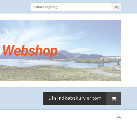
Søg
Din indkøbskurv er tom