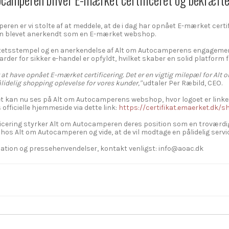
ren er vi stolte af at meddele, at de i dag har opnået E-mærket certi
en blevet anerkendt som en E-mærket webshop.
tetsstempel og en anerkendelse af Alt om Autocamperens engagement i 
arder for sikker e-handel er opfyldt, hvilket skaber en solid platform 
r at have opnået E-mærket certificering. Det er en vigtig milepæl for A
lidelig shopping oplevelse for vores kunder,"
udtaler Per Ræbild, CEO.
t kan nu ses på Alt om Autocamperens webshop, hvor logoet er linket dir
officielle hjemmeside via dette link:
https://certifikat.emaerket.dk
icering styrker Alt om Autocamperen deres position som en troværdig
hos Alt om Autocamperen og vide, at de vil modtage en pålidelig servic
mation og pressehenvendelser, kontakt venligst: info@aoac.dk