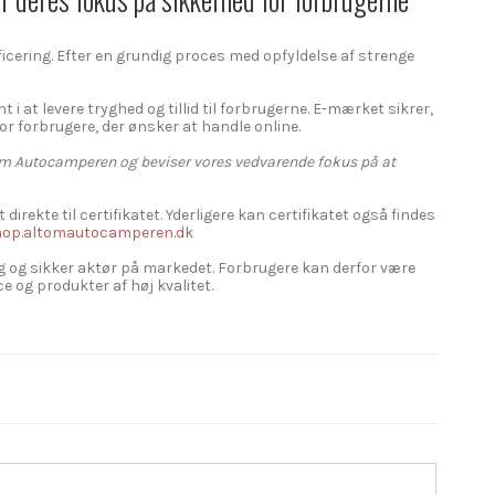
ficering. Efter en grundig proces med opfyldelse af strenge
at levere tryghed og tillid til forbrugerne. E-mærket sikrer,
for forbrugere, der ønsker at handle online.
lt om Autocamperen og beviser vores vedvarende fokus på at
ekte til certifikatet. Yderligere kan certifikatet også findes
/shop.altomautocamperen.dk
 og sikker aktør på markedet. Forbrugere kan derfor være
e og produkter af høj kvalitet.