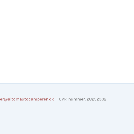
er@altomautocamperen.dk
CVR-nummer
:
28292392