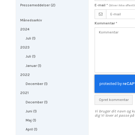
E-mail
*
Pressemeddelser (2)
(bliver ikke offent
Månedsarkiv
Kommentar
*
2024
Juli (1)
2023
Juli (1)
Januar (1)
2022
December (1)
2021
Opret kommentar
December (1)
Vi bruger dit navn og k
Juni (1)
dig Vi lover at passe p
Maj (1)
April (1)