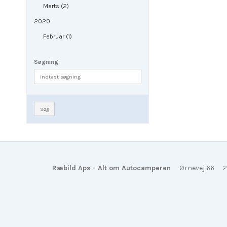
Marts (2)
2020
Februar (1)
Søgning
Søg
Ræbild Aps - Alt om Autocamperen
Ørnevej 66
2