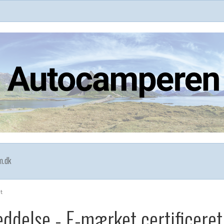
m.dk
t
ddelse - E-mærket certificeret