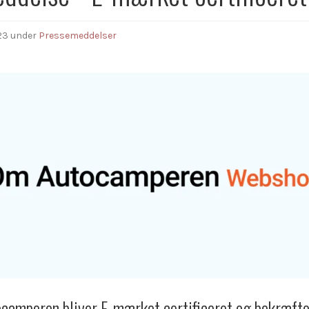
23
under
Pressemeddelser
camperen bliver E-mærket certificeret og bekræfter