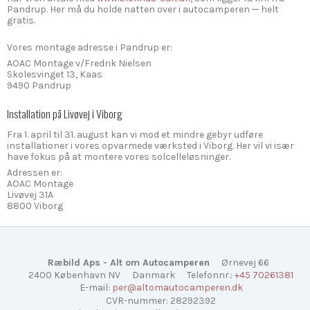
Pandrup. Her må du holde natten over i autocamperen ─ helt
gratis.
Vores montage adresse i Pandrup er:
AOAC Montage v/Fredrik Nielsen
Skolesvinget 13, Kaas
9490 Pandrup
Installation på Livøvej i Viborg
Fra 1. april til 31. august kan vi mod et mindre gebyr udføre
installationer i vores opvarmede værksted i Viborg. Her vil vi især
have fokus på at montere vores solcelleløsninger.
Adressen er:
AOAC Montage
Livøvej 31A
8800 Viborg
Ræbild Aps - Alt om Autocamperen
Ørnevej 66
2400 København NV
Danmark
Telefonnr.
:
+45 70261381
E-mail
:
per@altomautocamperen.dk
CVR-nummer
:
28292392