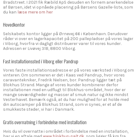
Bradstreet. I 2021 fik Ræbild ApS desuden en fornem anerkendelse
af Børsen, idet vi opnåede placering på Børsens Gazelle-liste, som
du kan
læse mere om her
Hovedkontor
Selskabets kontor ligger på Ørnevej 66 i København. Derudover
råder vi over en lagerkapacitet på 200 pallepladser på vores lager
i Viborg, hvorfra vi dagligt distribuerer varer til vores kunder.
Adressen er Livøvej 31B, 8800 Viborg.
Fast installationssted i Viborg eller Pandrup
Vores faste installationsadresse er på vores værksted i Viborg om
vinteren. Om sommeren er det i Kaas ved Pandrup, hvor vores
caravantekniker, Fredrik Nielsen, bor. Pandrup ligger tæt på
Blokhus Strand. Mange af vores kunder kombinerer derfor
installationen med en udflugt til Blokhus-området, hvor der er
mange seværdigheder og masser af smuk natur og ikke mindst
Vesterhavet. Bemærk også, at du har mulighed for at holde med
din autocamper på Blokhus Strand, som vi synes, er et af de
smukkeste steder, vi har i Danmark.
Gratis overnatning i forbindelse med installation
Hvis du vil overnatte i området i forbindelse med en installation,
har vi en aftale med
www.blokhus-salt.dk
,
som ligger få km fra