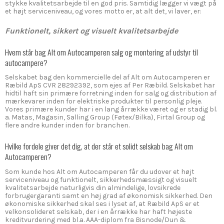
stykke kvalitetsarbejde til en god pris. Samtidig lægger vi vægt på
et højt serviceniveau, og vores motto er, at alt det, vi laver, er:
Funktionelt, sikkert og visuelt kvalitetsarbejde
Hvem står bag Alt om Autocamperen salg og montering af udstyr til
autocampere?
Selskabet bag den kommercielle del af Alt om Autocamperen er
Ræbild ApS CVR 28292392, som ejes af Per Ræbild. Selskabet har
hidtil haft sin primære forretning inden for salg og distribution af
mærkevarer inden for elektriske produkter til personlig pleje.
Vores primære kunder har i en lang årrække været og er stadig bl.
a. Matas, Magasin, Salling Group (Føtex/Bilka), Firtal Group og
flere andre kunder inden for branchen.
Hvilke fordele giver det dig, at der står et solidt selskab bag Alt om
Autocamperen?
Som kunde hos Alt om Autocamperen får du udover et højt
serviceniveau og funktionelt, sikkerhedsmæssigt og visuelt
kvalitetsarbejde naturligvis din almindelige, lovsikrede
forbrugergaranti samt en høj grad af økonomisk sikkerhed. Den
økonomiske sikkerhed skal ses i lyset af, at Ræbild ApS er et
velkonsolideret selskab, der i en årrække har haft højeste
kreditvurdering med bl.a. AAA-diplom fra Bisnode/Dun &