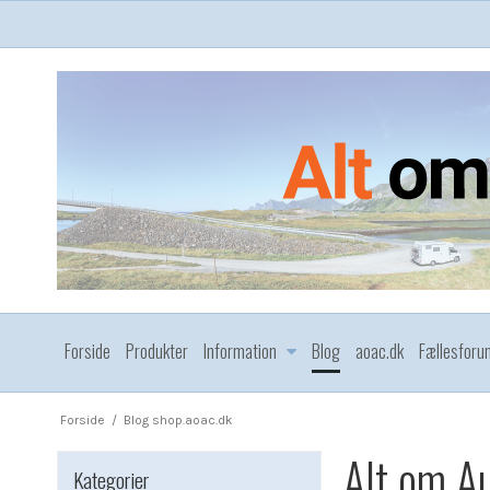
Forside
Produkter
Information
Blog
aoac.dk
Fællesforu
Forside
/
Blog shop.aoac.dk
Alt om A
Kategorier