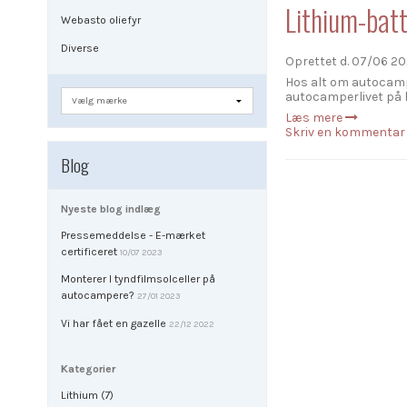
Lithium-batt
Webasto oliefyr
Diverse
Oprettet d.
07/06 20
Hos alt om autocamp
autocamperlivet på h
Læs mere
Skriv en kommentar
Blog
Nyeste blog indlæg
Pressemeddelse - E-mærket
certificeret
10/07 2023
Monterer I tyndfilmsolceller på
autocampere?
27/01 2023
Vi har fået en gazelle
22/12 2022
Kategorier
Lithium (7)