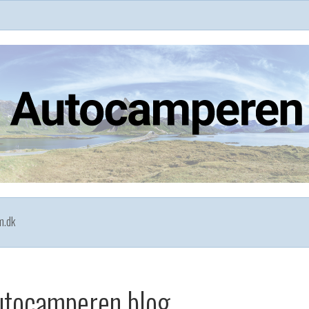
m.dk
utocamperen blog