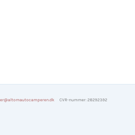
er@altomautocamperen.dk
CVR-nummer
:
28292392