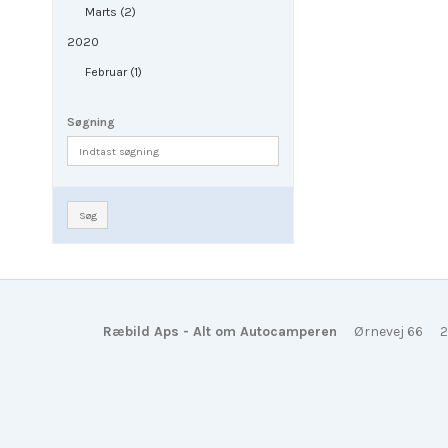
Marts (2)
2020
Februar (1)
Søgning
Søg
Ræbild Aps - Alt om Autocamperen
Ørnevej 66
2