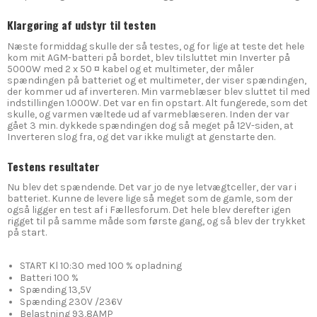
Klargøring af udstyr til testen
Næste formiddag skulle der så testes, og for lige at teste det hele
kom mit AGM-batteri på bordet, blev tilsluttet min Inverter på
5000W med 2 x 50 ¤ kabel og et multimeter, der måler
spændingen på batteriet og et multimeter, der viser spændingen,
der kommer ud af inverteren. Min varmeblæser blev sluttet til med
indstillingen 1.000W. Det var en fin opstart. Alt fungerede, som det
skulle, og varmen væltede ud af varmeblæseren. Inden der var
gået 3 min. dykkede spændingen dog så meget på 12V-siden, at
Inverteren slog fra, og det var ikke muligt at genstarte den.
Testens resultater
Nu blev det spændende. Det var jo de nye letvægtceller, der var i
batteriet. Kunne de levere lige så meget som de gamle, som der
også ligger en test af i Fællesforum. Det hele blev derefter igen
rigget til på samme måde som første gang, og så blev der trykket
på start.
START Kl 10:30 med 100 % opladning
Batteri 100 %
Spænding 13,5V
Spænding 230V /236V
Belastning 93,8AMP