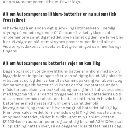
Alt om Autocamperen Lithium-Power logo.
Alt om Autocamperens lithium-batterier er nu automatisk
frostsikret
Vi havde også en anden vigtig udvikling i støbeskeen – nemlig
styring af indladning under 0° Celcius – hvilket lykkedes at
implementere samtidig med det nye kabinet og den nye farve blev
klar. Vi valgte en blå, som vi synes passer super fint til alle de
Victron-produkter, vi anbefaler. Det giver en god sammenhæng i
tingene.
Alt om Autocamperens batterier vejer nu kun 11kg
Dagen oprandt hvor de nye lithium-batterier ankom med skib. Vi
kiggede først indpakningen efter, den så rigtig fin ud. Så pakkede
vi batteriet ud, og den velkendte skumindpakning var uberørt, og
det samme gjaldt batteriet. Vi kunne derfor konstatere, at den
måde forsendelsen var pakket på, egner sig fint til at videresende
med fragtmand. Vi er derfor trygge ved at sende batterierne ud til
alle de medlemmer/købere, der bestiller batteri/er. Vi havde bestilt
batterierne med nyeste lithium-celler, samt den blå
letvægtsboks, og resultat blev en vægt på batteriet på 10,7 kg.
Fremover kalder vi det for nemheds skyld 11 kg. Det næste trin var
at oplade batteriet, så det blev tilsluttet min Lithium Victron
121525-lader i autocamperen, og samtidig blev mit AGM 100Ah sat
til opladning natten over, så de begge var klar til test næste dag.