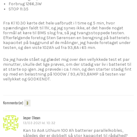
Forbrug 1266,3W
STOP 11:35
Fra Kl 10.30 kørte det hele uafbrudt i 1 time og 5 min, hvor
spændingen faldt til 11V, og jeg synes ikke, at det havde noget
formål at køre til BMS slog fra, så jeg tvangsstoppede testen.
Efterfølgende foretog Sten Sørensen en beregning på batteriets
kapacitet på baggrund af de målinger, jeg havde foretaget under
testen, og den viste 102Ah ud fra 93,8A i 65 min.
Da jeg havde stået og glædet mig over den vellykkede test et par
minutter, skulle det lige prøves, om der stadig var liv i batteriet til
at starte op igen. Jeg prøvede i ca. 1 min, og den starter stadig fint
op med en belastning på 1000W / 93,4/93,8AMP så testen var
vellykket og GODKENDT.
Kommentar(er)
3
Jesper Olesen
13/03 2021 kl. 10:32
Kan to AoA Lithium 100 Ah batterier parallelkobles,
således der er dobbelt så stor kapacitet til rådighed?