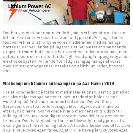
Det har været et par spændende år, siden vi begyndte at tale om
lithium-batterier. Vi besluttede os for typen LifePo4, og efter en
test var vi klar til at forsyne vores medlemmer med de mange
batterier, der var landet på lageret. Det har været et spændende
projekt. Lithium-batterierne har været helt uden problemer, men
autocampere er indrettet forskelligt, hvad angår opbygning af det
elektriske system. Vi har derfor rådgivet rigtig mange af vores
medlemmer om vognenes installation af lithium-lader, booster
mm.
Workshop om lithium i autocampere på Aaa Havn i 2019
For at komme lidt på forkant med installationen, samtidig med at
der blev solgt mange batterier, besluttede vi at holde et par
workshop på årets autocampertræf i Asaa. Det var Sten
Sørensen, der stod for foredraget. Efterfølgende var vi ude på
eftersyn i bilerne, hvor vi ydede hjælp med hensyn til udstyr til
ladning af lithium. Samtidig talte vi om, hvad det er, vi ønsker os
fremover. Den hastighed batterierne blev solgt med gjorde, at vi
skulle genbestille ret hurtigt efter. Vi havde allerede besluttet, at vi
skulle have vores egen farve, og at vi ville have påtrykt vores eget