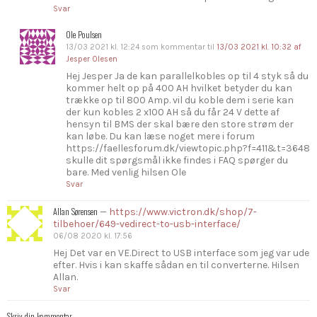
Svar
Ole Poulsen
13/03 2021 kl. 12:24
som kommentar til
13/03 2021 kl. 10:32
af
Jesper Olesen
Hej Jesper Ja de kan parallelkobles op til 4 styk så du
kommer helt op på 400 AH hvilket betyder du kan
trække op til 800 Amp. vil du koble dem i serie kan
der kun kobles 2 x100 AH så du får 24 V dette af
hensyn til BMS der skal bære den store strøm der
kan løbe. Du kan læse noget mere i forum
https://faellesforum.dk/viewtopic.php?f=411&t=3648
skulle dit spørgsmål ikke findes i FAQ spørger du
bare. Med venlig hilsen Ole
Svar
Allan Sørensen
—
https://www.victron.dk/shop/7-
tilbehoer/649-vedirect-to-usb-interface/
06/08 2020 kl. 17:56
Hej Det var en VE.Direct to USB interface som jeg var ude
efter. Hvis i kan skaffe sådan en til converterne. Hilsen
Allan.
Svar
Skriv din kommentar