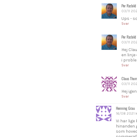
Per Ræbild
03/11 2021
Ups - so
Svar
Per Ræbild
03/11 202
Hej Cla
en linje
i proble
Svar
Claus Tho
03/11 2021
Hej igen
Svar
Henning Grau
16/08 2021 kl
Vi har lig
hinanden g
som hoveds
sommeraft