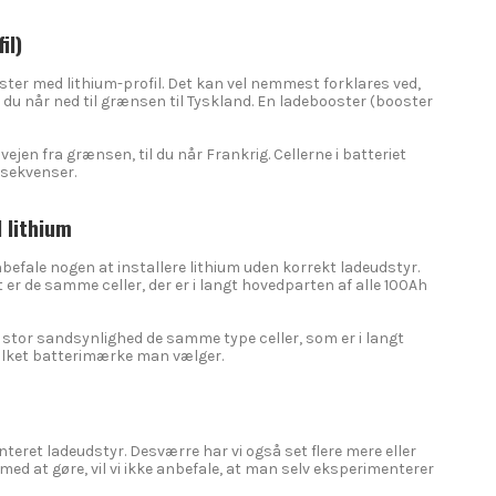
il)
oster med lithium-profil. Det kan vel nemmest forklares ved,
år du når ned til grænsen til Tyskland. En ladebooster (booster
 vejen fra grænsen, til du når Frankrig. Cellerne i batteriet
nsekvenser.
 lithium
befale nogen at installere lithium uden korrekt ladeudstyr.
t er de samme celler, der er i langt hovedparten af alle 100Ah
t stor sandsynlighed de samme type celler, som er i langt
vilket batterimærke man vælger.
teret ladeudstyr. Desværre har vi også set flere mere eller
ed at gøre, vil vi ikke anbefale, at man selv eksperimenterer