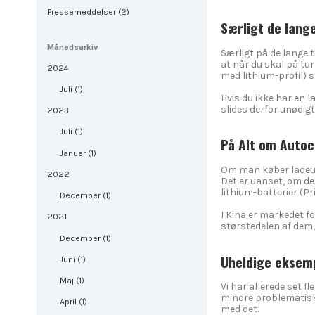
Pressemeddelser (2)
Særligt de lang
Månedsarkiv
Særligt på de lange 
at når du skal på tur
2024
med lithium-profil) 
Juli (1)
Hvis du ikke har en l
slides derfor unødig
2023
Juli (1)
På Alt om Autoc
Januar (1)
Om man køber ladeuds
2022
Det er uanset, om det
lithium-batterier (Pr
December (1)
I Kina er markedet f
2021
størstedelen af dem
December (1)
Uheldige eksemp
Juni (1)
Maj (1)
Vi har allerede set 
mindre problematiske
April (1)
med det.