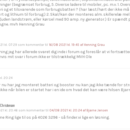
ninger (begrænset forbrug, 5. Diverse ladere til mobiler, pc. m.v. 1. Ov
ri og et tilsvarende som forbrugsbatteri ? (har læst/hørt der ikke må 
art og lithium til forbrug.) 2. Skal/kan der monteres alm. skillerelæ me
le (uden landstrøm, eller kørsel med 90 amp. ny generator.) Er spændt p
gne. mvh Henning Grau
1 kl. 07:29
som kommentar til
16/08 2021 kl. 19:45
af Henning Grau
ing jeg har allerede svaret dig inde i forum og foreslår at vi fortsætte
vis mit svar i forum ikke er tilstrækkelig MVH Ole
l. 20:24
r nu har jeg monteret batteri og booster nu kan jeg ikke tænde for s
 ikke når bilen er startet har i en ide om hvad det kan være hilsen Bja
Christensen
1 kl. 20:46
som kommentar til
04/08 2021 kl. 20:24
af Bjarne Jensen
ne Ring lige til os på 4026 3296 - så finder.vi lige en løsning.