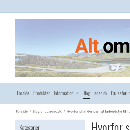
Forside
Produkter
Information
Blog
aoac.dk
Fællesforu
Forside
/
Blog shop.aoac.dk
/
Hvorfor skal der særligt ladeudstyr til l
Hvorfor s
Kategorier