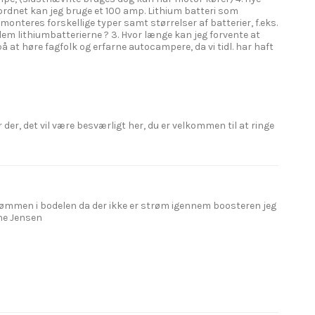
erordnet kan jeg bruge et 100 amp. Lithium batteri som
monteres forskellige typer samt størrelser af batterier, f.eks.
llem lithiumbatterierne ? 3. Hvor længe kan jeg forvente at
å at høre fagfolk og erfarne autocampere, da vi tidl. har haft
r der, det vil være besværligt her, du er velkommen til at ringe
trømmen i bodelen da der ikke er strøm igennem boosteren jeg
rne Jensen