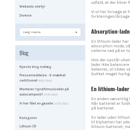
udfald, at der bliver
Webasto oliefyr
Vi vil her forsøge at
Diverse
forklaringen/årsagen
Absorption-ladni
En lithium-lader har 
absorption mode, så 
cellerne ned på en t
Blog
Hvis der opstår ubala
lader ikke balancere 
Nyeste blog indlæg
belastes, vil slides v
bukket meget hurtigt
Pressemeddelse - E-mærket
certificeret
10/07 2023
En lithium-lade
Monterer I tyndfilmsolceller på
autocampere?
27/01 2023
En anden væsentlig fo
Når batteriet er fuld
Vi har fået en gazelle
22/12 2022
på batteriet.
En lader uden lithium
Kategorier
til blybatteri har 
Lithium (7)
lithium-batteriet, men