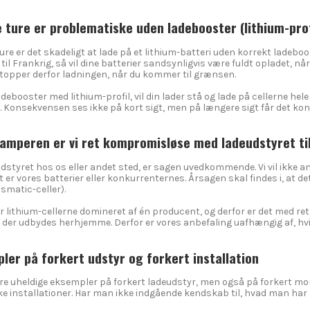
e ture er problematiske uden ladebooster (lithium-prof
ture er det skadeligt at lade på et lithium-batteri uden korrekt ladebo
 til Frankrig, så vil dine batterier sandsynligvis være fuldt opladet, n
stopper derfor ladningen, når du kommer til grænsen.
adebooster med lithium-profil, vil din lader stå og lade på cellerne hele
t. Konsekvensen ses ikke på kort sigt, men på længere sigt får det ko
amperen er vi ret kompromisløse med ladeudstyret til
tyret hos os eller andet sted, er sagen uvedkommende. Vi vil ikke an
 er vores batterier eller konkurrenternes. Årsagen skal findes i, at de
ismatic-celler).
or lithium-cellerne domineret af én producent, og derfor er det med re
, der udbydes herhjemme. Derfor er vores anbefaling uafhængig af, h
ler på forkert udstyr og forkert installation
flere uheldige eksempler på forkert ladeudstyr, men også på forkert mon
 installationer. Har man ikke indgående kendskab til, hvad man har m