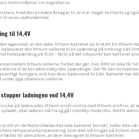
 flere misforståelser om begreberne.
 forklare, hvad den primære årsag er til, at vi er meget kontante og og
 til vores vedholdenhed:
ng til 14,4V
den egenskab, at den lader lithium-batteriet op til 14,4V. En lithium-l
balancerer den lithium-cellerne til en spænding på omkring 3,6V (total
otal hvilespænding på 13,5V – først på det tidspunkt kan batteriet an
nce imellem lithium-cellerne, hvilket der gør, hvis BMS’en ikke får tid 
cellerne til de korrekte indbyrdes spændinger. Det får den konsekvens, a
æsentligt hurtigere, end hvis de er balanceret til 3,6V. Batteriet har ikk
 under pga. ubalance i cellerne.
r stopper ladningen ved 14,4V
rskel på ladere uden lithium-profil contra med lithium-profil er, at l
t opladet, skal laderen slå fra og gå i standby mode (dvs. INGEN ladnin
-profil vil i de fleste tilfælde ikke lade batteriet korrekt, heller ikke
ydermere temperaturkompensering, som ikke må bruges på lithium. And
 fælles for dem alle er, at de er ikke egnet til lithium-batterier.