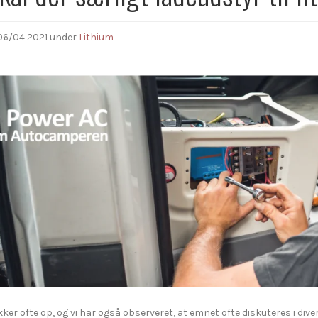
06/04 2021
under
Lithium
er ofte op, og vi har også observeret, at emnet ofte diskuteres i di