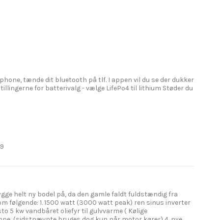
)
one, tænde dit bluetooth på tlf. I appen vil du se der dukker
illingerne for batterivalg - vælge LifePo4 til lithium Støder du
49
ygge helt ny bodel på, da den gamle faldt fuldstændig fra
om følgende: 1. 1500 watt (3000 watt peak) ren sinus inverter
 5 kw vandbåret oliefyr til gulvvarme ( Kølige
e, (sidstnævnte bruges dog kun når motor kører) 4. nye