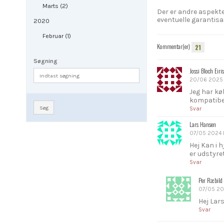
Marts (2)
Der er andre aspekter
eventuelle garantisa
2020
Februar (1)
Kommentar(er)
21
Søgning
Jossi Bloch Eiri
20/06 2025 k
Jeg har kø
kompatibel
Søg
Svar
Lars Hansen
07/05 2024 k
Hej Kan i 
er udstyre
Svar
Per Ræbild 
07/05 202
Hej Lars
Svar