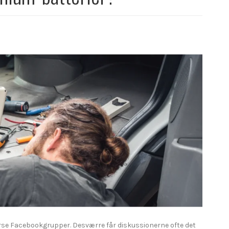
verse Facebookgrupper. Desværre får diskussionerne ofte det