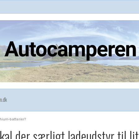
m.dk
ithium-batterier?
kal der særligt ladeudstyr til l