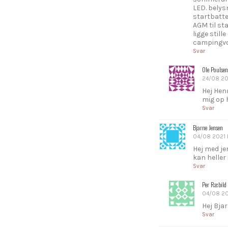
LED. belys
startbatte
AGM til st
ligge stil
campingvo
Svar
Ole Poulsen
24/08 202
Hej Henn
mig op h
Svar
Bjarne Jensen
04/08 2021 k
Hej med je
kan heller
Svar
Per Ræbild 
04/08 202
Hej Bjar
Svar