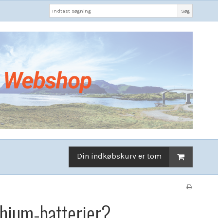
Søg
Din indkøbskurv er tom
ithium-batterier?