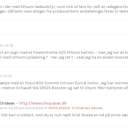
 i det med lithium-ladeudstyr, som nok vil føre for vidt at redegøre fo
ger, såfremt man afviger fra producentens anbefalinger/krav til ladn
s
l. 20:18
bt en vogn med et Powerxtreme X20 lithium batteri, - men jeg ser at 
 med Lithium opladning ? - Har jeg ret ? - skal jeg ha en anden booste
l. 12:04
hjælpe med en Possl 600 Summit Citroen Euro 6 motor. Jeg har monteret
t med en Schaudt WA 121525 Booster og sat til Litium. Men batteriet afl
Christensen
—
http://Www.shop.aoac.dk
4 kl. 22:24
som kommentar til
07/05 2024 kl. 12:04
af Lars Hansen
 Det kan vi sikkert, men du er nok nødt til at booke en tid på vores væ