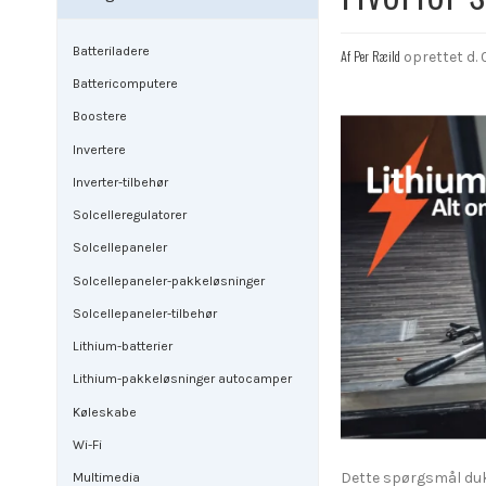
Batteriladere
Af
Per Ræild
oprettet d.
Battericomputere
Boostere
Invertere
Inverter-tilbehør
Solcelleregulatorer
Solcellepaneler
Solcellepaneler-pakkeløsninger
Solcellepaneler-tilbehør
Lithium-batterier
Lithium-pakkeløsninger autocamper
Køleskabe
Wi-Fi
Dette spørgsmål dukk
Multimedia