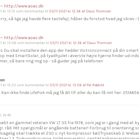
—
http://www.aoac.dk
 kl. 13:10
som kommentar til
03/11 2021 kl. 12:36
af Claus Thomsen
rry, så lige jeg havde flere tastefejl, håber du forstod hvad jeg skrev :-
—
http://www.aoac.dk
1 kl. 13:06
som kommentar til
03/11 2021 kl. 12:36
af Claus Thomsen
us Du skal installere den app der hedder Victronconnect på din smartph
 op med SmartSolar, på tyadhjulet i øverste højre hjørne finder ud indst
mer, så bare ring mig op - så guider jeg på telefonen
msen
 kl. 15:23
som kommentar til
03/11 2021 kl. 13:06
af Per Ræbild
. Kan ikke finde LifePo4 må jeg få dit tlf. eller du kan få mit her: 251465
. 19:45
e købt en gammel veteran VW LT 35 fra 1976, som jeg er i gang med at b
r. råd. Mit spørgsmål er angående batterier! Forbrug til orientering s
agelig skal trække et 230 v. nyt kompressor køl/fryseskab 2. Webasto
ner ) 3. Trykvandspumpe, toiletmacerator, septiktankmaceratorpump