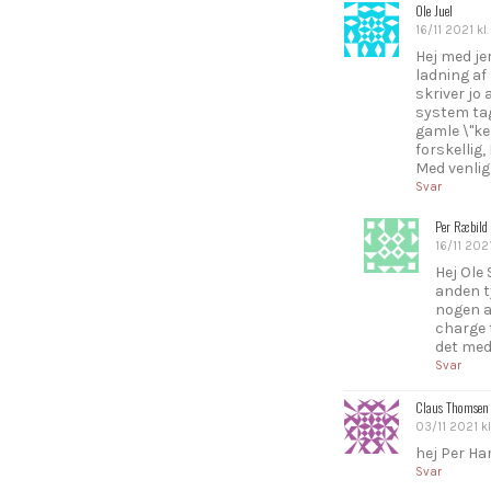
Ole Juel
16/11 2021 kl
Hej med jer
ladning af 
skriver jo
system tag
gamle \"ke
forskellig,
Med venlig
Svar
Per Ræbild
16/11 2021
Hej Ole
anden ty
nogen at
charge 
det med 
Svar
Claus Thomsen
03/11 2021 kl
hej Per Ha
Svar