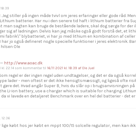
. 18:39
. Jeg stiller på ingen måde tvivl om jeres erfaringer eller gode råd. Me
Lithium batterier. Har nu i den senere tid haft i lithium batterier fra 
 at man sagten kan bruge de bestående ladere, skal dog sørge for der ik
er sig af ladningen. Delvis kan jeg måske også godt forstå det, et lith
mi fabrik\" blybatteriet, vi har jo med lithium en kombination af celle
 I har jo også defineret nogle specielle funktioner i jeres elektronik. 
 hilsen Ole
—
http://www.aoac.dk
 kl. 22:14
som kommentar til
16/11 2021 kl. 18:39
af Ole Juel
 Som regel er der ingen regel uden undtagelser, og det er da også korre
pe lader - men oftest er det ikke hensigtsmæssigt, og ligeså ofte risi
 gøre det. Hvad angår Super B, hvis du slår op i brugsanvisningen på sid
the Li-ion battery, use a charger which is suitable for charging Lithiu
da vi lavede en detaljeret Benchmark over en hel del batterier - det e
. 12:36
r lige købt hos jer købt en mppt 100/15 solcelle regulator, men kan ikke