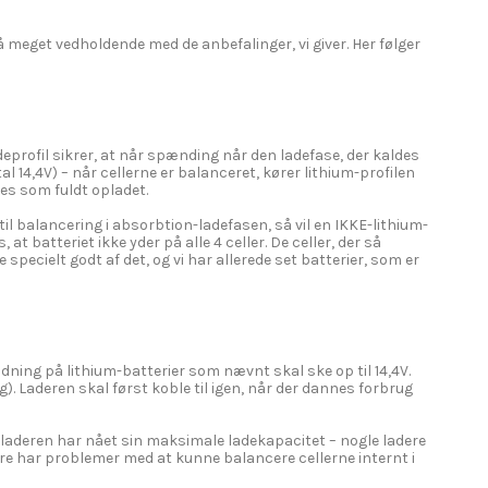
så meget vedholdende med de anbefalinger, vi giver. Her følger
adeprofil sikrer, at når spænding når den ladefase, der kaldes
 14,4V) – når cellerne er balanceret, kører lithium-profilen
ses som fuldt opladet.
til balancering i absorbtion-ladefasen, så vil en IKKE-lithium-
t batteriet ikke yder på alle 4 celler. De celler, der så
e specielt godt af det, og vi har allerede set batterier, som er
adning på lithium-batterier som nævnt skal ske op til 14,4V.
g). Laderen skal først koble til igen, når der dannes forbrug
 når laderen har nået sin maksimale ladekapacitet – nogle ladere
re har problemer med at kunne balancere cellerne internt i