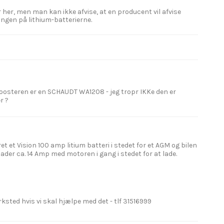
r her, men man kan ikke afvise, at en producent vil afvise
ingen på lithium-batterierne.
boosteren er en SCHAUDT WA1208 - jeg tropr IKKe den er
r ?
 et Vision 100 amp litium batteri i stedet for et AGM og bilen
ader ca. 14 Amp med motoren i gang i stedet for at lade.
rksted hvis vi skal hjælpe med det - tlf 31516999