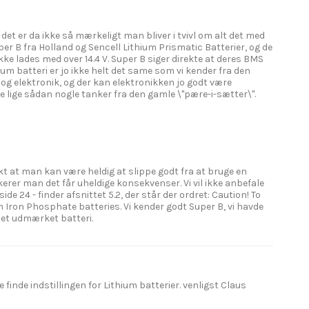
n det er da ikke så mærkeligt man bliver i tvivl om alt det med
Super B fra Holland og Sencell Lithium Prismatic Batterier, og de
ke lades med over 14.4 V. Super B siger direkte at deres BMS
ium batteri er jo ikke helt det same som vi kender fra den
r og elektronik, og der kan elektronikken jo godt være
Bare lige sådan nogle tanker fra den gamle \"pære-i-sætter\".
kt at man kan være heldig at slippe godt fra at bruge en
kerer man det får uheldige konsekvenser. Vi vil ikke anbefale
e 24 - finder afsnittet 5.2, der står der ordret: Caution! To
m Iron Phosphate batteries. Vi kender godt Super B, vi havde
r et udmærket batteri.
 finde indstillingen for Lithium batterier. venligst Claus