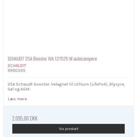
SCHAUDT 25A Booster WA 121525 til autocampere
SCHAUDT
9990395
25A Schaudt booster. Velegnet til Lithium (LifePo4), Blysyre,
Gel og AGM.
Læs mere
2.095,00 DKK
Vis produkt