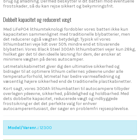
brug og afladning. Dermed beskytter vi dit batteri mod eventuelle
frostskader, så du kan rejse sikkert og bekymringsfrit.
Dobbelt kapacitet og reduceret vægt
Med LiFePO4 lithiumteknologi fordobler vores batteri ikke kun
kapaciteten sammenlignet med traditionelle blybatterier, men
det reducerer også vægten betydeligt. Typisk vil vores
lithiumbatteri veje lidt over 50% mindre end et tilsvarende
blybatteri. Vores Black Steel 300Ah lithiumbatteri vejer kun 28kg,
hvilket gør det til den ideelle løsning for dem, der ønsker at
minimere vægten på deres autocamper.
Letmetalskabinettet giver dig den ultimative sikkerhed og
bidrager til at optimere lithium cellernes ydeevne under alle
temperaturforhold, letmetal har bedre varmeafledning og
væsentlig højere sikkerhed end de traditionelle plastkabinetter.
Kort sagt, vores 300Ah lithiumbatteri til autocampere tilbyder
overlegen ydeevne, sikkerhed, pålidelighed og holdbarhed. Med
dets dobbelte kapacitet, reducerede vægt og indbyggede
frostsikring er det det perfekte valg for enhver
autocamperentusiast, der søger en problemfri rejseoplevelse.
Model/Varenr.:
12300