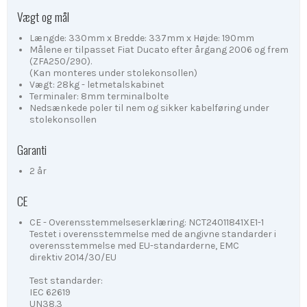
Vægt og mål
Længde: 330mm x Bredde: 337mm x Højde: 190mm
Målene er tilpasset Fiat Ducato efter årgang 2006 og frem
(ZFA250/290).
(Kan monteres under stolekonsollen)
Vægt: 28kg - letmetalskabinet
Terminaler: 8mm terminalbolte
Nedsænkede poler til nem og sikker kabelføring under
stolekonsollen
Garanti
2 år
CE
CE - Overensstemmelseserklæring: NCT24011841XE1-1
Testet i overensstemmelse med de angivne standarder i
overensstemmelse med EU-standarderne, EMC
direktiv 2014/30/EU
Test standarder:
IEC 62619
UN38.3