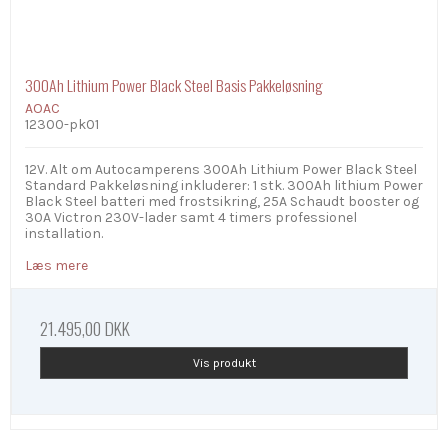
300Ah Lithium Power Black Steel Basis Pakkeløsning
AOAC
12300-pk01
12V. Alt om Autocamperens 300Ah Lithium Power Black Steel
Standard Pakkeløsning inkluderer: 1 stk. 300Ah lithium Power
Black Steel batteri med frostsikring, 25A Schaudt booster og
30A Victron 230V-lader samt 4 timers professionel
installation.
Læs mere
21.495,00 DKK
Vis produkt