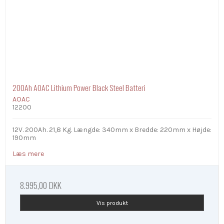
200Ah AOAC Lithium Power Black Steel Batteri
AOAC
12200
12V. 200Ah. 21,8 Kg. Længde: 340mm x Bredde: 220mm x Højde:
190mm
Læs mere
8.995,00 DKK
Vis produkt