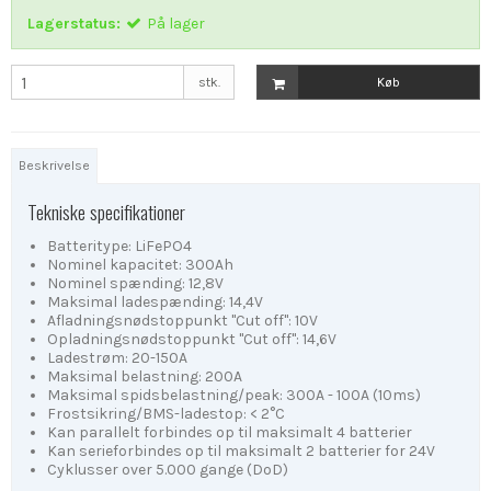
Lagerstatus:
På lager
stk.
Køb
Beskrivelse
Tekniske specifikationer
Batteritype: LiFePO4
Nominel kapacitet: 300Ah
Nominel spænding: 12,8V
Maksimal ladespænding: 14,4V
Afladningsnødstoppunkt "Cut off": 10V
Opladningsnødstoppunkt "Cut off": 14,6V
Ladestrøm: 20-150A
Maksimal belastning: 200A
Maksimal spidsbelastning/peak: 300A - 100A (10ms)
Frostsikring/BMS-ladestop: < 2°C
Kan parallelt forbindes op til maksimalt 4 batterier
Kan serieforbindes op til maksimalt 2 batterier for 24V
Cyklusser over 5.000 gange (DoD)