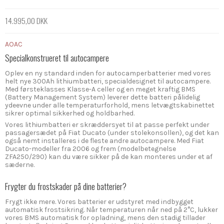
14.995,00 DKK
AOAC
Specialkonstrueret til autocampere
Oplev en ny standard inden for autocamperbatterier med vores
helt nye 300Ah lithiumbatteri, specialdesignet til autocampere.
Med førsteklasses Klasse-A celler og en meget kraftig BMS
(Battery Management System) leverer dette batteri pålidelig
ydeevne under alle temperaturforhold, mens letvægtskabinettet
sikrer optimal sikkerhed og holdbarhed.
Vores lithiumbatteri er skræddersyet til at passe perfekt under
passagersædet på Fiat Ducato (under stolekonsollen), og det kan
også nemt installeres i de fleste andre autocampere. Med Fiat
Ducato-modeller fra 2006 og frem (modelbetegnelse
ZFA250/290) kan du være sikker på de kan monteres under et af
sæderne.
Frygter du frostskader på dine batterier?
Frygt ikke mere. Vores batterier er udstyret med indbygget
automatisk frostsikring. Når temperaturen når ned på 2°C, lukker
vores BMS automatisk for opladning, mens den stadig tillader