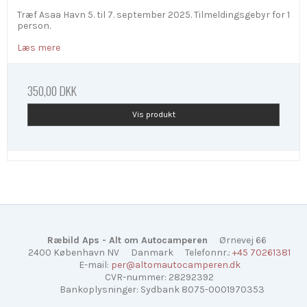
Træf Asaa Havn 5. til 7. september 2025. Tilmeldingsgebyr for 1
person.
Læs mere
350,00 DKK
Vis produkt
Ræbild Aps - Alt om Autocamperen
Ørnevej 66
2400 København NV
Danmark
Telefonnr.
:
+45 70261381
E-mail
:
per@altomautocamperen.dk
CVR-nummer
:
28292392
Bankoplysninger
:
Sydbank 8075-0001970353