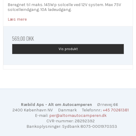
Beregnet til maks. 145Wp solcelle ved 12V system. Max 75V
solcelleindgang. 10A ladeudgang.
Læs mere
569,00 DKK
Vis produkt
Ræbild Aps - Alt om Autocamperen
Ørnevej 66
2400 København NV
Danmark
Telefonnr.
:
+45 70261381
E-mail
:
per@altomautocamperen.dk
CVR-nummer
:
28292392
Bankoplysninger
:
Sydbank 8075-0001970353