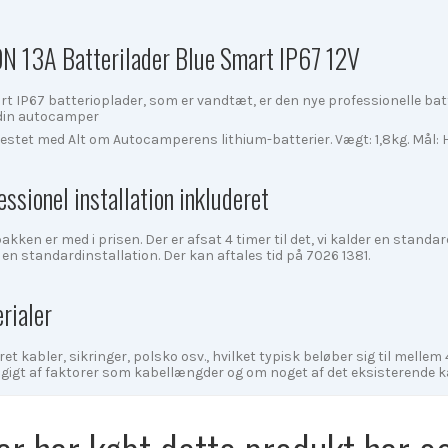
ON 13A Batterilader Blue Smart IP67 12V
t IP67 batterioplader, som er vandtæt, er den nye professionelle bat
i din autocamper
 testet med Alt om Autocamperens lithium-batterier. Vægt: 1,8kg. M
essionel installation inkluderet
akken er med i prisen. Der er afsat 4 timer til det, vi kalder en standar
en standardinstallation. Der kan aftales tid på 7026 1381.
rialer
ret kabler, sikringer, polsko osv., hvilket typisk beløber sig til mellem
ængigt af faktorer som kabellængder og om noget af det eksisterende 