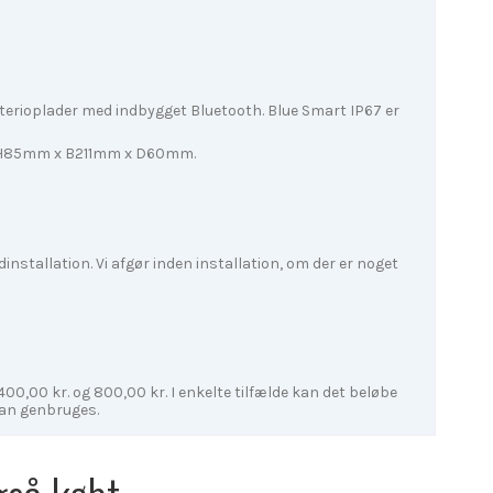
terioplader med indbygget Bluetooth. Blue Smart IP67 er
ål: H85mm x B211mm x D60mm.
dinstallation. Vi afgør inden installation, om der er noget
 400,00 kr. og 800,00 kr. I enkelte tilfælde kan det beløbe
kan genbruges.