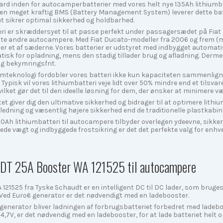
ard inden for autocamperbatterier med vores helt nye 135Ah lithiumba
g en meget kraftig BMS (Battery Management System) leverer dette bat
t sikrer optimal sikkerhed og holdbarhed.
eri er skræddersyet til at passe perfekt under passagersædet på Fiat
fleste andre autocampere. Med Fiat Ducato-modeller fra 2006 og frem
r et af sæderne. Vores batterier er udstyret med indbygget automatis
sk for opladning, mens den stadig tillader brug og afladning. Dermed
og bekymringsfrit.
umteknologi fordobler vores batteri ikke kun kapaciteten sammenligne
 Typisk vil vores lithiumbatteri veje lidt over 50% mindre end et tilsva
hvilket gør det til den ideelle løsning for dem, der ønsker at minimer
t giver dig den ultimative sikkerhed og bidrager til at optimere lith
edning og væsentlig højere sikkerhed end de traditionelle plastkabin
00Ah lithiumbatteri til autocampere tilbyder overlegen ydeevne, sikke
ede vægt og indbyggede frostsikring er det det perfekte valg for enh
DT 25A Booster WA 121525 til autocampere
21525 fra Tyske Schaudt er en intelligent DC til DC lader, som bruges t
 Ved Euro6 generator er det nødvendigt med en ladebooster.
generator bliver ladningen af forbrugsbatteriet forbedret med ladebo
,7V, er det nødvendig med en ladebooster, for at lade batteriet helt 