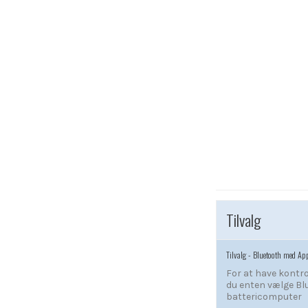
Tilvalg
Tilvalg - Bluetooth med Ap
For at have kontr
du enten vælge Bl
battericomputer