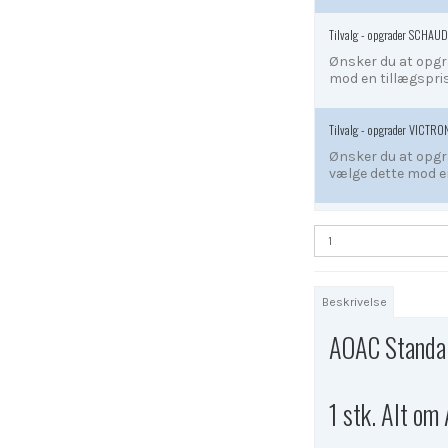
Tilvalg - opgrader SCHA
Ønsker du at opgra
mod en tillægspris
Tilvalg - opgrader VICTRO
Ønsker du at opgra
vælge dette mod en
Beskrivelse
AOAC Standar
1 stk. Alt om