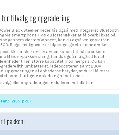
for tilvalg og opgradering
 Power Black Steel-enheder fås også med integreret Bluetooth
ng via smartphone. Hvis du foretrækker at få overblikket på
one gennem VictronConnect, kan du også vælge Victron
00. Begge muligheder er tilgængelige efter dine ønsker.
specifikke ønsker om en anden kapacitet på de enkelte
nne lithium-pakkeløsning, har du også mulighed for at
le enheder til en større kapacitet mod merpris. Du kan
opgradere lithiumbatteriet, ladeboosteren samt 230V-
en. Opgraderingen af enhederne betyder, at du vil få mere
itet samt hurtigere opladning af batteriet.
ilvalg eller opgraderinger inkluderer installation.
enr.:
12135-pk01
r i pakken: