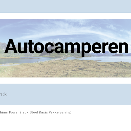
m.dk
thium Power Black Steel Basis Pakkeløsning