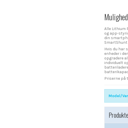
Mulighed 
Alle Lithium
og app-styri
din smartph
SmartShunt 5
Hvis du har 
enheder i de
opgradere al
individuelt 
batterilader
batterikapac
Priserne på t
Model/Var
Produkte