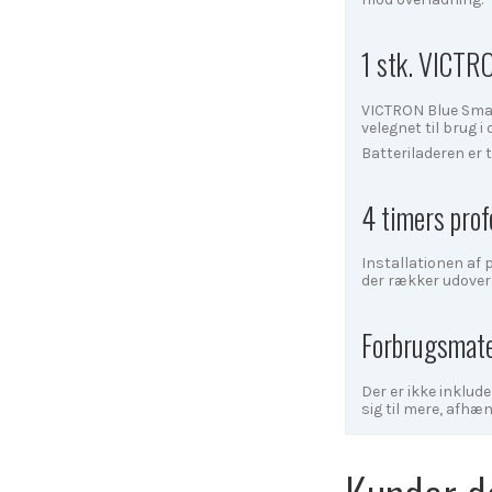
1 stk. VICTR
VICTRON Blue Smar
velegnet til brug 
Batteriladeren er
4 timers prof
Installationen af p
der rækker udover 
Forbrugsmate
Der er ikke inklude
sig til mere, afh