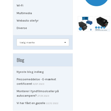
Wi-Fi
Multimedia
Webasto oliefyr
Diverse
Blog
Nyeste blog indlæg
Pressemeddelse - E-mærket
certificeret
10/07 2023
Monterer I tyndfilmsolceller på
autocampere?
27/01 2023
Vi har fået en gazelle
22/12 2022