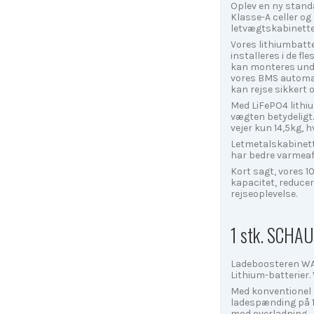
Oplev en ny stand
Klasse-A celler o
letvægtskabinette
Vores lithiumbatt
installeres i de 
kan monteres unde
vores BMS automati
kan rejse sikkert 
Med LiFePO4 lithi
vægten betydeligt.
vejer kun 14,5kg, 
Letmetalskabinette
har bedre varmeafl
Kort sagt, vores 1
kapacitet, reducer
rejseoplevelse.
1 stk. SCHAU
Ladeboosteren WA 1
Lithium-batterier.
Med konventionel 
ladespænding på 14
mod overladning.