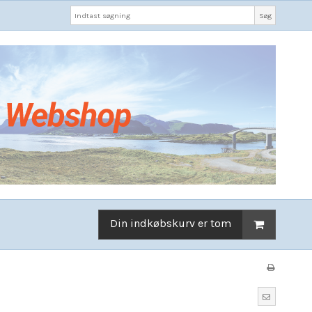
Søg
Din indkøbskurv er tom