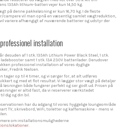
s 135Ah lithium-batteri vejer kun 14,50 kg.
ægt på denne pakkeløsning er kun 16,70 kg. I de fleste
er/campere vil man opnå en væsentlig samlet vægtreduktion,
vil variere afhængigt af nuværende batterier og udstyr der
 professionel installation
 desuden af 1 stk. 135Ah Lithium Power Black Steel, 1 stk.
ladebooster samt 1 stk. 13A 230V batterilader. Derudover
akken professionel installation af vores dygtige
ker, Fredrik Nielsen.
n tager op til 4 timer, og vi sørger for, at alt udføres
sikkert og med et flot resultat. Vi lægger stor vægt på detaljer
så løsningen både fungerer perfekt og ser godt ud. Prisen på
øsninger er altid fast, da vi reserverer værkstedet
l dig og din bil.
eservationen har du adgang til vores hyggelige loungeområde
art TV, skrivebord, WiFi, toiletter og kaffemaskine – mens vi
ilen.
 mere om installationsmulighederne
tionslokationer.