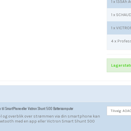
1 x
135Ah A
1 x
SCHAUDT
1 x
VICTRON
4 x
Profes
Lagerstat
p til SmartPhone eller Victron Shunt 500 Battericomputer
ol og overblik over strømmen via din smartphone kan
uetooth med en app eller Victron Smart Shunt 500