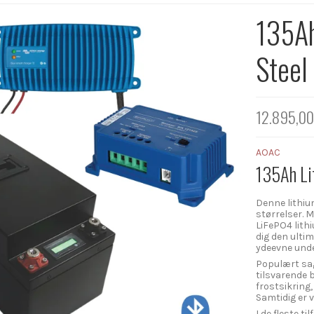
135Ah
Steel
12.895,0
AOAC
135Ah Li
Denne lithiu
størrelser. 
LiFePO4 lith
dig den ultim
ydeevne unde
Populært sag
tilsvarende 
frostsikring,
Samtidig er 
I de fleste t