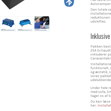
Autocamperen
Den totale v
installation
reduktionen 
udskiftes.
Inklusive
Pakken består
25A Schaudt 
inkluderer p
Caravantekni
Installatione
funktionelt, 
og æstetik, 
vores pakkel
udelukkende ti
Under hele r
med sofa, Sm
tager os af b
Du kan læse
her:
Installa