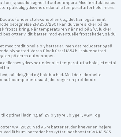
tteri, specialdesignet til autocampere. Med førsteklasses
teri pålidelig ydeevne under alle temperaturforhold, mens
 Ducato (under stolekonsollen), og det kan også nemt
 (modelbetegnelse ZFA250/290) kan du være sikker på de
k frostsikring. Når temperaturen når ned på 2°C, lukker
 beskytter vi dit batteri mod eventuelle frostskader, så du
t med traditionelle blybatterier, men det reducerer også
rende blybatteri. Vores Black Steel 135Ah lithiumbatteri
e vægten på deres autocamper.
ium cellernes ydeevne under alle temperaturforhold, letmetal
etter.
rhed, pålidelighed og holdbarhed. Med dets dobbelte
ver autocamperentusiast, der søger en problemfri
il optimal ladning af 12V blysyre-, blygel-, AGM- og
oster WA 121525. Ved AGM batterier, der kræver en højere
op. Ved lithium-batterier beskytter ladebooster WA 121525