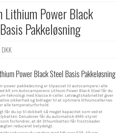
 Lithium Power Black
 Basis Pakkeløsning
0 DKK
thium Power Black Steel Basis Pakkeløsning
m-power pakkeløsning er tilpasset til autocampere i alle
Med Alt om Autocamperens Lithium Power Black Steel får du
ium-teknologi med klasse A-celler. Letvægtskabinettet giver
ative sikkerhed og bidrager til at optimere lithiumcellernes
r alle temperaturforhold.
t får du op til dobbelt så meget kapacitet som ved et
blybatteri. Derudover får du automatisk BMS-styret
 som forhindrer, at dit lithiumbatteri får frostskader.
vægten reduceret betydeligt.
ilfælde reducerer du vægten med lidt over 50%. Alt om