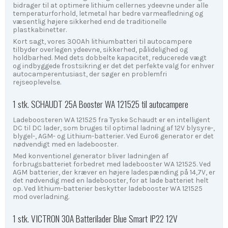
bidrager til at optimere lithium cellernes ydeevne under alle
temperaturforhold, letmetal har bedre varmeafledning og
væsentlig højere sikkerhed end de traditionelle
plastkabinetter.
Kort sagt, vores 300Ah lithiumbatteri til autocampere
tilbyder overlegen ydeevne, sikkerhed, pålidelighed og
holdbarhed. Med dets dobbelte kapacitet, reducerede vægt
og indbyggede frostsikring er det det perfekte valg for enhver
autocamperentusiast, der søger en problemfri
rejseoplevelse.
1 stk. SCHAUDT 25A Booster WA 121525 til autocampere
Ladeboosteren WA 121525 fra Tyske Schaudt er en intelligent
DC til DC lader, som bruges til optimal ladning af 12V blysyre-,
blygel-, AGM- og Lithium-batterier. Ved Euro6 generator er det
nødvendigt med en ladebooster.
Med konventionel generator bliver ladningen af
forbrugsbatteriet forbedret med ladebooster WA 121525. Ved
AGM batterier, der kræver en højere ladespænding på 14,7V, er
det nødvendig med en ladebooster, for at lade batteriet helt
op. Ved lithium-batterier beskytter ladebooster WA 121525
mod overladning.
1 stk. VICTRON 30A Batterilader Blue Smart IP22 12V