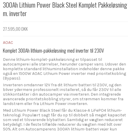
300Ah Lithium Power Black Steel Komplet Pakkeløsning
m. inverter
27.595,00 DKK
AOAC
Komplet 300Ah lithium-pakkeløsning med inverter til 230V
Denne lithium-komplet-pakkeløsning er tilpasset til
autocampere i alle størrelser, herunder camper vans. Udover den
komplette standard lithiuminstallation indeholder denne pakke
også en 1500W AOAC Lithium Power inverter med prioritetkobling
(Bypass).
Inverteren omdanner 12V fra dit lithium-batteri til 230V, og den
bliver ydermere professionelt installeret, så du får 230V til alle
stikkontakter i din autocamper via inverteren. Den integrerede
avancerede prioritetskobling styrer, om strømmen kommer fra
landstrøm eller fra Lithium Power inverteren.
Med Lithium Power Black Steel får du Klasse-A LiFePO4 lithium-
teknologi. Populært sagt får du op til dobbelt så meget kapacitet
som ved et tilsvarende blybatteri. Samtidig er vægten reduceret
betydeligt. I de fleste tilfælde reducerer du vægten med lidt over
50%. Alt om Autocamperens 300Ah lithium-batteri vejer kun