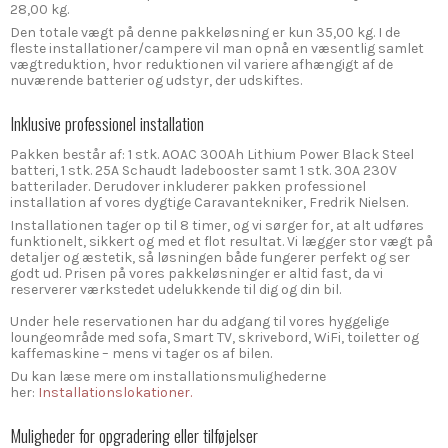
28,00 kg.
Den totale vægt på denne pakkeløsning er kun 35,00 kg. I de
fleste installationer/campere vil man opnå en væsentlig samlet
vægtreduktion, hvor reduktionen vil variere afhængigt af de
nuværende batterier og udstyr, der udskiftes.
Inklusive professionel installation
Pakken består af: 1 stk. AOAC 300Ah Lithium Power Black Steel
batteri, 1 stk. 25A Schaudt ladebooster samt 1 stk. 30A 230V
batterilader. Derudover inkluderer pakken professionel
installation af vores dygtige Caravantekniker, Fredrik Nielsen.
Installationen tager op til 8 timer, og vi sørger for, at alt udføres
funktionelt, sikkert og med et flot resultat. Vi lægger stor vægt på
detaljer og æstetik, så løsningen både fungerer perfekt og ser
godt ud. Prisen på vores pakkeløsninger er altid fast, da vi
reserverer værkstedet udelukkende til dig og din bil.
Under hele reservationen har du adgang til vores hyggelige
loungeområde med sofa, Smart TV, skrivebord, WiFi, toiletter og
kaffemaskine – mens vi tager os af bilen.
Du kan læse mere om installationsmulighederne
her:
Installationslokationer.
Muligheder for opgradering eller tilføjelser