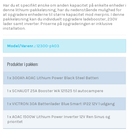
Har du et specifikt ønske om anden kapacitet på enkelte enheder i
denne lithium-pakkeløsning, har du nedenstående mulighed for
at opgradere enhederne til større kapacitet mod merpris. I denne
pakkeløsning kan du individuelt opgradere ladebooster, 230V
lader samt inverter. Priserne på opgraderingen er inklusive
installation.
Model/Varenr.:
12300-pk03
Produkter i pakken:
1 x
300Ah AOAC Lithium Power Black Steel Batteri
1 x
SCHAUDT 25A Booster WA 121525 til autocampere
1 x
VICTRON 30A Batterilader Blue Smart IP22 12V 1 udgang
1 x
AOAC 1500W Lithium Power Inverter 12V Ren Sinus og
prioritet