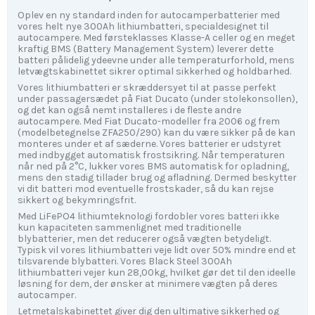
Oplev en ny standard inden for autocamperbatterier med
vores helt nye 300Ah lithiumbatteri, specialdesignet til
autocampere. Med førsteklasses Klasse-A celler og en meget
kraftig BMS (Battery Management System) leverer dette
batteri pålidelig ydeevne under alle temperaturforhold, mens
letvægtskabinettet sikrer optimal sikkerhed og holdbarhed.
Vores lithiumbatteri er skræddersyet til at passe perfekt
under passagersædet på Fiat Ducato (under stolekonsollen),
og det kan også nemt installeres i de fleste andre
autocampere. Med Fiat Ducato-modeller fra 2006 og frem
(modelbetegnelse ZFA250/290) kan du være sikker på de kan
monteres under et af sæderne. Vores batterier er udstyret
med indbygget automatisk frostsikring. Når temperaturen
når ned på 2°C, lukker vores BMS automatisk for opladning,
mens den stadig tillader brug og afladning. Dermed beskytter
vi dit batteri mod eventuelle frostskader, så du kan rejse
sikkert og bekymringsfrit.
Med LiFePO4 lithiumteknologi fordobler vores batteri ikke
kun kapaciteten sammenlignet med traditionelle
blybatterier, men det reducerer også vægten betydeligt.
Typisk vil vores lithiumbatteri veje lidt over 50% mindre end et
tilsvarende blybatteri. Vores Black Steel 300Ah
lithiumbatteri vejer kun 28,00kg, hvilket gør det til den ideelle
løsning for dem, der ønsker at minimere vægten på deres
autocamper.
Letmetalskabinettet giver dig den ultimative sikkerhed og