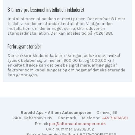
8 timers professionel installation inkluderet
Installationen af pakken er med i prisen. Der er afsat 8 timer
til det, vi kalder en standardinstallation. Vi afgør inden
installation, om der er noget der rækker udover en
standardinstallation. Der kan aftales tid på 7026 1381.
Forbrugsmaterialer
Der er ikke inkluderet kabler, sikringer, polsko osv., hvilket
typisk beløber sig til mellem 600,00 kr. og 1.000,00 kr. I
enkelte tilfælde kan det beløbe sig til mere, afhængigt af
faktorer som kabellængder og om noget af det eksisterende
kan genbruges.
Ræbild Aps - Alt om Autocamperen
Ørnevej 66
2400 København NV
Danmark
Telefonnr.
:
+45 70261381
E-mail
:
per@altomautocamperen.dk
CVR-nummer
:
28292392
Bankoplysninger
:
Sydbank 8075-0001970353