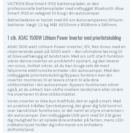
VICTRON Blue Smart IP22 batterioplader, er den
professionelle batterioplader med indbygget Bluetooth. Blue
Smart IP22 er velegnet til brug i din autocamper
Batteriladeren er testet med Alt om Autocamperens lithium-
batterier. Vægt: 1,3 kg. Mål: H235mm x B108mm x D65mm.
1 stk. AOAC 1500W Lithium Power Inverter med prioritetskobling
AOAC 1500 watt Lithium Power-inverter, 12V, Ren Sinus med en
imponerende peak på 3000 watt – den ultimative løsning til
at blive uafhængig af landstrøm. Med sin soft start-funktion
sikrer denne inverter en problemfri opstart, og den leverer
ren sinus, hvilket sikrer, at du kan bruge selv de mest
følsomme elektroniske enheder i din autocamper. Med den
indbyggede prioritetskobling/Bypass funktion kan din
inverter monteres til at levere strøm til alle dine
stikkontakter i din autocamper. Bypass-funktionen sikrer
også, at du sikkert kan skifte imellem landstrøm eller strøm
fra inverteren til dine stikkontakter.
Vores inverter er ikke kun kraftfuld, den er også smart. Med
en praktisk trådløs fjernbetjening, der giver dig fuld kontrol
over tænd/sluk-funktionen, er det nemt at styre strømmen i
din autocamper. Den indbyggede USB-port med 5V 2.1A giver
dig mulighed for at oplade dine enheder på farten, mens LED-
indikatorlyset holder dig informeret om enhedens
driftstilstand.