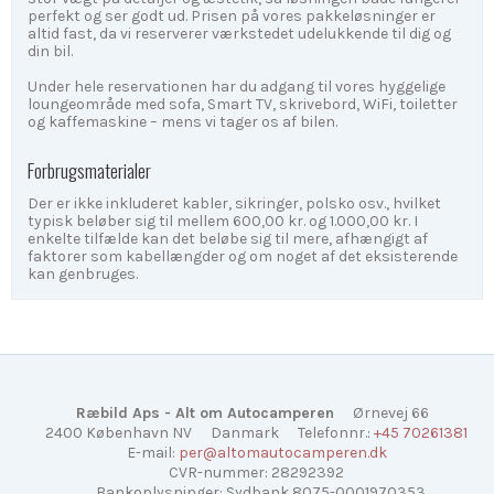
perfekt og ser godt ud. Prisen på vores pakkeløsninger er
altid fast, da vi reserverer værkstedet udelukkende til dig og
din bil.
Under hele reservationen har du adgang til vores hyggelige
loungeområde med sofa, Smart TV, skrivebord, WiFi, toiletter
og kaffemaskine – mens vi tager os af bilen.
Forbrugsmaterialer
Der er ikke inkluderet kabler, sikringer, polsko osv., hvilket
typisk beløber sig til mellem 600,00 kr. og 1.000,00 kr. I
enkelte tilfælde kan det beløbe sig til mere, afhængigt af
faktorer som kabellængder og om noget af det eksisterende
kan genbruges.
Ræbild Aps - Alt om Autocamperen
Ørnevej 66
2400 København NV
Danmark
Telefonnr.
:
+45 70261381
E-mail
:
per@altomautocamperen.dk
CVR-nummer
:
28292392
Bankoplysninger
:
Sydbank 8075-0001970353