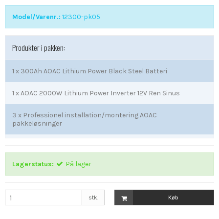
Model/Varenr.:
12300-pk05
Produkter i pakken:
1 x
300Ah AOAC Lithium Power Black Steel Batteri
1 x
AOAC 2000W Lithium Power Inverter 12V Ren Sinus
3 x
Professionel installation/montering AOAC
pakkeløsninger
Lagerstatus:
På lager
stk.
Køb