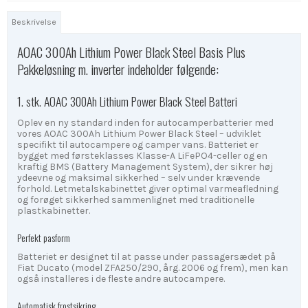
Beskrivelse
AOAC 300Ah Lithium Power Black Steel Basis Plus
Pakkeløsning m. inverter indeholder følgende:
1. stk. AOAC 300Ah Lithium Power Black Steel Batteri
Oplev en ny standard inden for autocamperbatterier med
vores AOAC 300Ah Lithium Power Black Steel – udviklet
specifikt til autocampere og camper vans. Batteriet er
bygget med førsteklasses Klasse-A LiFePO4-celler og en
kraftig BMS (Battery Management System), der sikrer høj
ydeevne og maksimal sikkerhed – selv under krævende
forhold. Letmetalskabinettet giver optimal varmeafledning
og forøget sikkerhed sammenlignet med traditionelle
plastkabinetter.
Perfekt pasform
Batteriet er designet til at passe under passagersædet på
Fiat Ducato (model ZFA250/290, årg. 2006 og frem), men kan
også installeres i de fleste andre autocampere.
Automatisk frostsikring