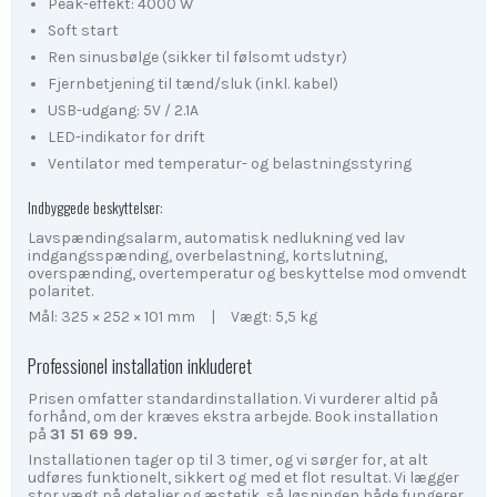
Peak-effekt: 4000 W
Soft start
Ren sinusbølge (sikker til følsomt udstyr)
Fjernbetjening til tænd/sluk (inkl. kabel)
USB-udgang: 5V / 2.1A
LED-indikator for drift
Ventilator med temperatur- og belastningsstyring
Indbyggede beskyttelser:
Lavspændingsalarm, automatisk nedlukning ved lav
indgangsspænding, overbelastning, kortslutning,
overspænding, overtemperatur og beskyttelse mod omvendt
polaritet.
Mål: 325 × 252 × 101 mm | Vægt: 5,5 kg
Professionel installation inkluderet
Prisen omfatter standardinstallation. Vi vurderer altid på
forhånd, om der kræves ekstra arbejde. Book installation
på
31 51 69 99.
Installationen tager op til 3 timer, og vi sørger for, at alt
udføres funktionelt, sikkert og med et flot resultat. Vi lægger
stor vægt på detaljer og æstetik, så løsningen både fungerer