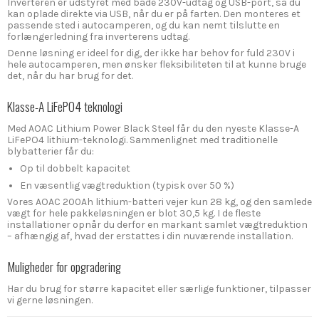
Inverteren er udstyret med både 230V-udtag og USB-port, så du
kan oplade direkte via USB, når du er på farten. Den monteres et
passende sted i autocamperen, og du kan nemt tilslutte en
forlængerledning fra inverterens udtag.
Denne løsning er ideel for dig, der ikke har behov for fuld 230V i
hele autocamperen, men ønsker fleksibiliteten til at kunne bruge
det, når du har brug for det.
Klasse-A LiFePO4 teknologi
Med AOAC Lithium Power Black Steel får du den nyeste Klasse-A
LiFePO4 lithium-teknologi. Sammenlignet med traditionelle
blybatterier får du:
Op til dobbelt kapacitet
En væsentlig vægtreduktion (typisk over 50 %)
Vores AOAC 200Ah lithium-batteri vejer kun 28 kg, og den samlede
vægt for hele pakkeløsningen er blot 30,5 kg. I de fleste
installationer opnår du derfor en markant samlet vægtreduktion
– afhængig af, hvad der erstattes i din nuværende installation.
Muligheder for opgradering
Har du brug for større kapacitet eller særlige funktioner, tilpasser
vi gerne løsningen.