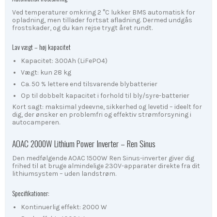
Ved temperaturer omkring 2 °C lukker BMS automatisk for
opladning, men tillader fortsat afladning. Dermed undgås
frostskader, og du kan rejse trygt året rundt.
Lav vægt – høj kapacitet
Kapacitet: 300Ah (LiFePO4)
Vægt: kun 28 kg
Ca. 50 % lettere end tilsvarende blybatterier
Op til dobbelt kapacitet i forhold til bly/syre-batterier
Kort sagt: maksimal ydeevne, sikkerhed og levetid – ideelt for
dig, der ønsker en problemfri og effektiv strømforsyning i
autocamperen.
AOAC 2000W Lithium Power Inverter – Ren Sinus
Den medfølgende AOAC 1500W Ren Sinus-inverter giver dig
frihed til at bruge almindelige 230V-apparater direkte fra dit
lithiumsystem – uden landstrøm.
Specifikationer:
Kontinuerlig effekt: 2000 W