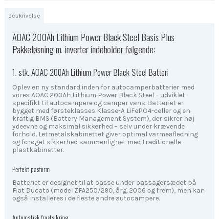
Beskrivelse
AOAC 200Ah Lithium Power Black Steel Basis Plus
Pakkeløsning m. inverter indeholder følgende:
1. stk. AOAC 200Ah Lithium Power Black Steel Batteri
Oplev en ny standard inden for autocamperbatterier med
vores AOAC 200Ah Lithium Power Black Steel – udviklet
specifikt til autocampere og camper vans. Batteriet er
bygget med førsteklasses Klasse-A LiFePO4-celler og en
kraftig BMS (Battery Management System), der sikrer høj
ydeevne og maksimal sikkerhed – selv under krævende
forhold. Letmetalskabinettet giver optimal varmeafledning
og forøget sikkerhed sammenlignet med traditionelle
plastkabinetter.
Perfekt pasform
Batteriet er designet til at passe under passagersædet på
Fiat Ducato (model ZFA250/290, årg. 2006 og frem), men kan
også installeres i de fleste andre autocampere.
Automatisk frostsikring