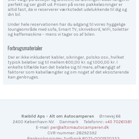
perfekt og ser godt ud. Prisen på vores pakkeløsninger er
altid fast, da vi reserverer værkstedet udelukkende til dig og
din bil.
Under hele reservationen har du adgang til vores hyggelige
loungeområde med sofa, Smart TV, skrivebord, WiFi, toiletter
og kaffemaskine – mens vi tager os af bilen.
Forbrugsmaterialer
Der er ikke inkluderet kabler, sikringer, polsko osv., hvilket
typisk beløber sig til mellem 600,00 kr. og 1.000,00 kr. I
enkelte tilfælde kan det beløbe sig til mere, afhængigt af
faktorer som kabellængder og om noget af det eksisterende
kan genbruges.
Ræbild Aps - Alt om Autocamperen
Ørnevej 66
2400 København NV
Danmark
Telefonnr.
:
+45 70261381
E-mail
:
per@altomautocamperen.dk
CVR-nummer
:
28292392
Bankoplysninger
:
Sydbank 8075-0001970353