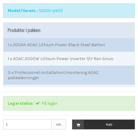
Model/Varenr.:
12200-pk05
Produkter i pakken:
1 x
200Ah AOAC Lithium Power Black Steel Batteri
1 x
AOAC 2000W Lithium Power Inverter 12V Ren Sinus
3 x
Professionel installation/montering AOAC
pakkeløsninger
Lagerstatus:
På lager
stk.
Køb