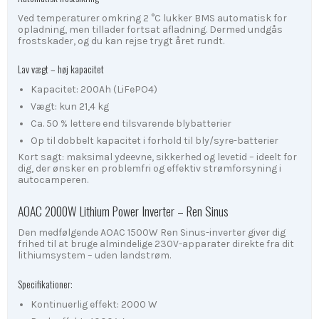
Ved temperaturer omkring 2 °C lukker BMS automatisk for
opladning, men tillader fortsat afladning. Dermed undgås
frostskader, og du kan rejse trygt året rundt.
Lav vægt – høj kapacitet
Kapacitet: 200Ah (LiFePO4)
Vægt: kun 21,4 kg
Ca. 50 % lettere end tilsvarende blybatterier
Op til dobbelt kapacitet i forhold til bly/syre-batterier
Kort sagt: maksimal ydeevne, sikkerhed og levetid – ideelt for
dig, der ønsker en problemfri og effektiv strømforsyning i
autocamperen.
AOAC 2000W Lithium Power Inverter – Ren Sinus
Den medfølgende AOAC 1500W Ren Sinus-inverter giver dig
frihed til at bruge almindelige 230V-apparater direkte fra dit
lithiumsystem – uden landstrøm.
Specifikationer:
Kontinuerlig effekt: 2000 W