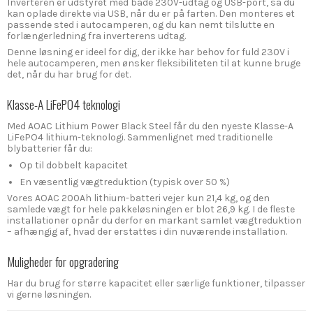
Inverteren er udstyret med både 230V-udtag og USB-port, så du
kan oplade direkte via USB, når du er på farten. Den monteres et
passende sted i autocamperen, og du kan nemt tilslutte en
forlængerledning fra inverterens udtag.
Denne løsning er ideel for dig, der ikke har behov for fuld 230V i
hele autocamperen, men ønsker fleksibiliteten til at kunne bruge
det, når du har brug for det.
Klasse-A LiFePO4 teknologi
Med AOAC Lithium Power Black Steel får du den nyeste Klasse-A
LiFePO4 lithium-teknologi. Sammenlignet med traditionelle
blybatterier får du:
Op til dobbelt kapacitet
En væsentlig vægtreduktion (typisk over 50 %)
Vores AOAC 200Ah lithium-batteri vejer kun 21,4 kg, og den
samlede vægt for hele pakkeløsningen er blot 26,9 kg. I de fleste
installationer opnår du derfor en markant samlet vægtreduktion
– afhængig af, hvad der erstattes i din nuværende installation.
Muligheder for opgradering
Har du brug for større kapacitet eller særlige funktioner, tilpasser
vi gerne løsningen.