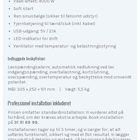
Peak-effekt: 4000 W
Soft start
Ren sinusbølge (sikker til følsomt udstyr)
Fjernbetjening til tænd/sluk (inkl. kabel)
USB-udgang: 5V / 2.1A
LED-indikator for drift
Ventilator med temperatur- og belastningsstyring
Indbyggede beskyttelser:
Lavspændingsalarm, automatisk nedlukning ved lav
indgangsspænding, overbelastning, kortslutning,
overspænding, overtemperatur og beskyttelse mod omvendt
polaritet.
Mål: 325 × 252 × 101 mm | Vægt: 5,5 kg
Professionel installation inkluderet
Prisen omfatter standardinstallation. Vi vurderer altid på
forhånd, om der kræves ekstra arbejde. Book installation
på
31 51 69 99.
Installationen tager op til 3 timer, og vi sørger for, at alt
udføres funktionelt, sikkert og med et flot resultat. Vi lægger
stor vægt på detaljer og æstetik, så løsningen både fungerer