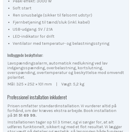
Peak-effekt: 3000 W
Soft start
Ren sinusbølge (sikker til følsomt udstyr)
Fjernbetjening til tænd/sluk (inkl. kabel)
USB-udgang: 5V / 2.1A
LED-indikator for drift
Ventilator med temperatur- og belastningsstyring
Indbyggede beskyttelser:
Lavspændingsalarm, automatisk nedlukning ved lav
indgangsspænding, overbelastning, kortslutning,
overspænding, overtemperatur og beskyttelse mod omvendt
polaritet.
Mål: 325 × 252 × 101 mm | Vægt: 5,2 kg
Professionel installation inkluderet
Prisen omfatter standardinstallation. Vi vurderer altid på
forhånd, om der kræves ekstra arbejde. Book installation
på
31 51 69 99.
Installationen tager op til 3 timer, og vi sørger for, at alt
udføres funktionelt, sikkert og med et flot resultat. Vi lægger
stor vægt på detaljer og æstetik, så løsningen både fungerer