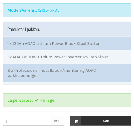
Model/Varenr.:
12135-pk05
Produkter i pakken:
1 x
135Ah AOAC Lithium Power Black Steel Batteri
1 x
AOAC 1500W Lithium Power Inverter 12V Ren Sinus
3 x
Professionel installation/montering AOAC
pakkeløsninger
Lagerstatus:
På lager
stk.
Køb