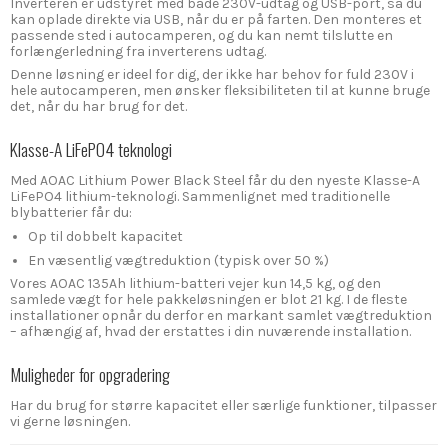
Inverteren er udstyret med både 230V-udtag og USB-port, så du
kan oplade direkte via USB, når du er på farten. Den monteres et
passende sted i autocamperen, og du kan nemt tilslutte en
forlængerledning fra inverterens udtag.
Denne løsning er ideel for dig, der ikke har behov for fuld 230V i
hele autocamperen, men ønsker fleksibiliteten til at kunne bruge
det, når du har brug for det.
Klasse-A LiFePO4 teknologi
Med AOAC Lithium Power Black Steel får du den nyeste Klasse-A
LiFePO4 lithium-teknologi. Sammenlignet med traditionelle
blybatterier får du:
Op til dobbelt kapacitet
En væsentlig vægtreduktion (typisk over 50 %)
Vores AOAC 135Ah lithium-batteri vejer kun 14,5 kg, og den
samlede vægt for hele pakkeløsningen er blot 21 kg. I de fleste
installationer opnår du derfor en markant samlet vægtreduktion
– afhængig af, hvad der erstattes i din nuværende installation.
Muligheder for opgradering
Har du brug for større kapacitet eller særlige funktioner, tilpasser
vi gerne løsningen.