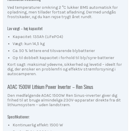
Ved temperaturer omkring 2 °C lukker BMS automatisk for
opladning, men tillader fortsat afladning. Dermed undgås
frostskader, og du kan rejse trygt året rundt.
Lav vægt – høj kapacitet
Kapacitet: 135Ah (LiFePO4)
Vægt: kun 14,5 kg
Ca. 50 % lettere end tilsvarende blybatterier
Op til dobbelt kapacitet i forhold til bly/syre-batterier
Kort sagt: maksimal ydeevne, sikkerhed og levetid – ideelt for
dig, der ønsker en problemfri og effektiv strømforsyning i
autocamperen.
AOAC 1500W Lithium Power Inverter – Ren Sinus
Den medfølgende AOAC 1500W Ren Sinus-inverter giver dig
frihed til at bruge almindelige 230V-apparater direkte fra dit
lithiumsystem – uden landstrøm.
Specifikationer:
Kontinuerlig effekt: 1500 W