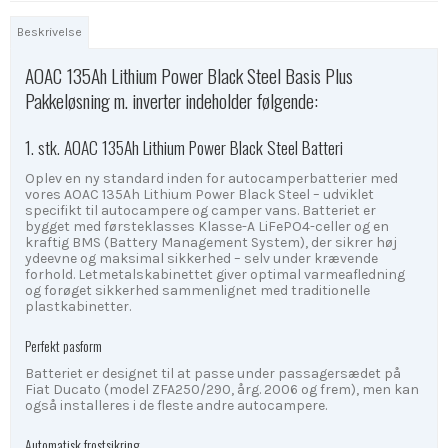
Beskrivelse
AOAC 135Ah Lithium Power Black Steel Basis Plus
Pakkeløsning m. inverter indeholder følgende:
1. stk. AOAC 135Ah Lithium Power Black Steel Batteri
Oplev en ny standard inden for autocamperbatterier med
vores AOAC 135Ah Lithium Power Black Steel – udviklet
specifikt til autocampere og camper vans. Batteriet er
bygget med førsteklasses Klasse-A LiFePO4-celler og en
kraftig BMS (Battery Management System), der sikrer høj
ydeevne og maksimal sikkerhed – selv under krævende
forhold. Letmetalskabinettet giver optimal varmeafledning
og forøget sikkerhed sammenlignet med traditionelle
plastkabinetter.
Perfekt pasform
Batteriet er designet til at passe under passagersædet på
Fiat Ducato (model ZFA250/290, årg. 2006 og frem), men kan
også installeres i de fleste andre autocampere.
Automatisk frostsikring