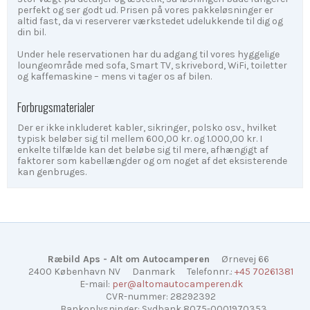
perfekt og ser godt ud. Prisen på vores pakkeløsninger er
altid fast, da vi reserverer værkstedet udelukkende til dig og
din bil.
Under hele reservationen har du adgang til vores hyggelige
loungeområde med sofa, Smart TV, skrivebord, WiFi, toiletter
og kaffemaskine – mens vi tager os af bilen.
Forbrugsmaterialer
Der er ikke inkluderet kabler, sikringer, polsko osv., hvilket
typisk beløber sig til mellem 600,00 kr. og 1.000,00 kr. I
enkelte tilfælde kan det beløbe sig til mere, afhængigt af
faktorer som kabellængder og om noget af det eksisterende
kan genbruges.
Ræbild Aps - Alt om Autocamperen
Ørnevej 66
2400 København NV
Danmark
Telefonnr.
:
+45 70261381
E-mail
:
per@altomautocamperen.dk
CVR-nummer
:
28292392
Bankoplysninger
:
Sydbank 8075-0001970353