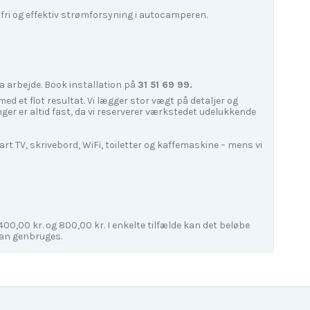
mfri og effektiv strømforsyning i autocamperen.
a arbejde. Book installation på
31 51 69 99.
 med et flot resultat. Vi lægger stor vægt på detaljer og
ger er altid fast, da vi reserverer værkstedet udelukkende
t TV, skrivebord, WiFi, toiletter og kaffemaskine – mens vi
 400,00 kr. og 800,00 kr. I enkelte tilfælde kan det beløbe
kan genbruges.