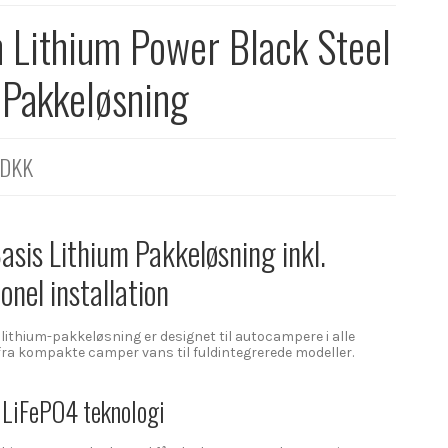
 Lithium Power Black Steel
 Pakkeløsning
 DKK
sis Lithium Pakkeløsning inkl.
onel installation
lithium-pakkeløsning er designet til autocampere i alle
 fra kompakte camper vans til fuldintegrerede modeller.
 LiFePO4 teknologi