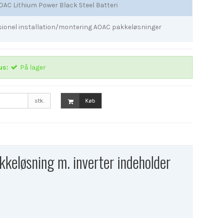
OAC Lithium Power Black Steel Batteri
sionel installation/montering AOAC pakkeløsninger
us:
På lager
stk.
Køb
keløsning m. inverter indeholder