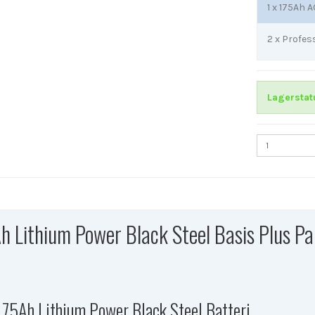
1 x
175Ah A
2 x
Profes
Lagerstat
 Lithium Power Black Steel Basis Plus Pak
 175Ah Lithium Power Black Steel Batteri