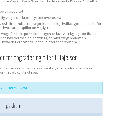
hium Power Black Steel får du den nyeste Klasse-A LiFePO₄
logi.
belt kapacitet
lig vægtreduktion (typisk over 50 %)
5Ah lithiumbatteri vejer kun 21,4 kg, hvilket gør det ideelt for
hvor vægt spiller en vigtig rolle.
vægt for hele pakkeløsningen er kun 21,4 kg, og i de fleste
er opnås dermed en betydelig samlet vægtreduktion –
, hvad der erstattes i det eksisterende system.
r for opgradering eller tilføjelser
ecifikt ønske om anden kapacitet, eller andre specifikke
kke med at kontakte os.
enr.:
12175-pk04
r i pakken: