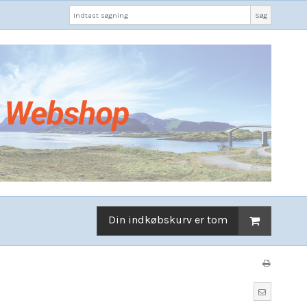
Søg
Din indkøbskurv er tom