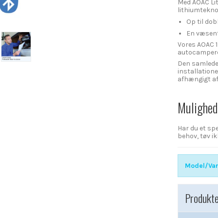
Med AOAC Lit
lithiumtekno
Op til dob
En væsent
Vores AOAC 17
autocampere, 
Den samlede 
installation
afhængigt af
Mulighede
Har du et sp
behov, tøv i
Model/Var
Produkte