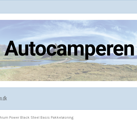
m.dk
thium Power Black Steel Basis Pakkeløsning