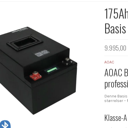
175Ah
Basis
9.995,00
AOAC
AOAC Ba
professi
Denne Basis 
størrelser –
Klasse-A