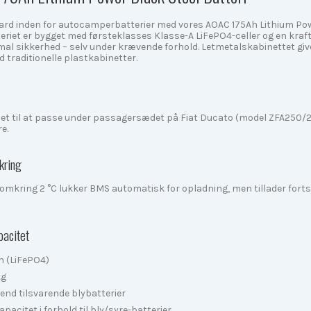
ard inden for autocamperbatterier med vores AOAC 175Ah Lithium Power
eriet er bygget med førsteklasses Klasse-A LiFePO4-celler og en kra
al sikkerhed – selv under krævende forhold. Letmetalskabinettet giv
traditionelle plastkabinetter.
net til at passe under passagersædet på Fiat Ducato (model ZFA250/290
e.
kring
omkring 2 °C lukker BMS automatisk for opladning, men tillader forts
pacitet
h (LiFePO4)
kg
 end tilsvarende blybatterier
apacitet i forhold til bly/syre-batterier