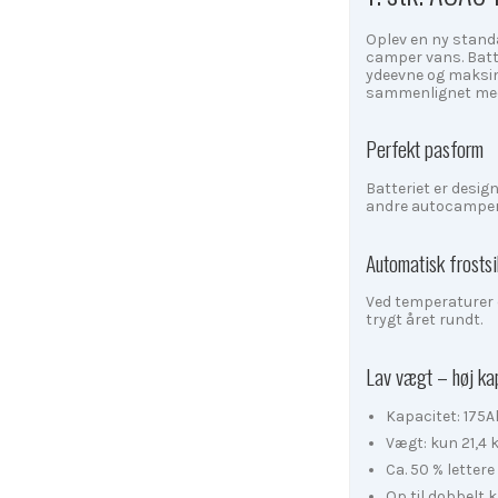
Oplev en ny stand
camper vans. Batt
ydeevne og maksim
sammenlignet med 
Perfekt pasform
Batteriet er desig
andre autocamper
Automatisk frostsi
Ved temperaturer 
trygt året rundt.
Lav vægt – høj ka
Kapacitet: 175A
Vægt: kun 21,4 
Ca. 50 % lettere
Op til dobbelt k