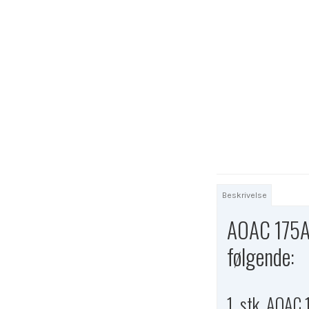
Beskrivelse
AOAC 175Ah
følgende:
1. stk. AOAC