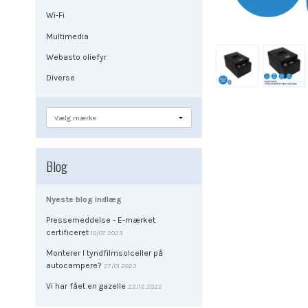
Wi-Fi
Multimedia
Webasto oliefyr
Diverse
Blog
Nyeste blog indlæg
Pressemeddelse - E-mærket
certificeret
10/07 2023
Monterer I tyndfilmsolceller på
autocampere?
27/01 2023
Vi har fået en gazelle
22/12 2022