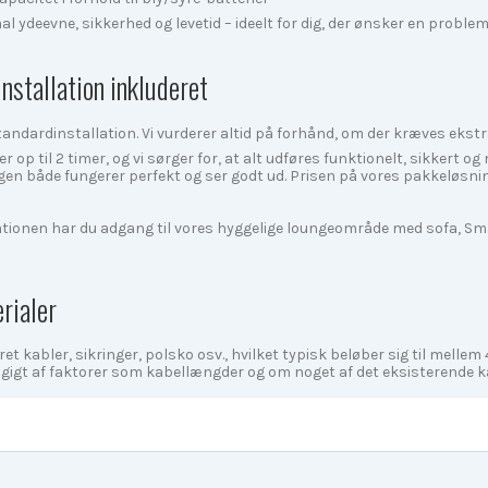
l ydeevne, sikkerhed og levetid – ideelt for dig, der ønsker en proble
installation inkluderet
andardinstallation. Vi vurderer altid på forhånd, om der kræves ekstr
r op til 2 timer, og vi sørger for, at alt udføres funktionelt, sikkert og
gen både fungerer perfekt og ser godt ud. Prisen på vores pakkeløsnin
tionen har du adgang til vores hyggelige loungeområde med sofa, Smar
rialer
ret kabler, sikringer, polsko osv., hvilket typisk beløber sig til mellem
ængigt af faktorer som kabellængder og om noget af det eksisterende 