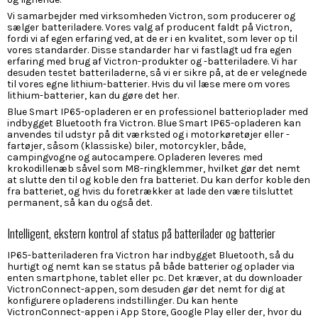
Vi samarbejder med virksomheden Victron, som producerer og
sælger batteriladere. Vores valg af producent faldt på Victron,
fordi vi af egen erfaring ved, at de er i en kvalitet, som lever op til
vores standarder. Disse standarder har vi fastlagt ud fra egen
erfaring med brug af Victron-produkter og -batteriladere. Vi har
desuden testet batteriladerne, så vi er sikre på, at de er velegnede
til vores egne lithium-batterier. Hvis du vil læse mere om vores
lithium-batterier, kan du gøre det
her
.
Blue Smart IP65-opladeren er en professionel batterioplader med
indbygget Bluetooth fra Victron. Blue Smart IP65-opladeren kan
anvendes til udstyr på dit værksted og i motorkøretøjer eller -
fartøjer, såsom (klassiske) biler, motorcykler, både,
campingvogne og autocampere. Opladeren leveres med
krokodillenæb såvel som M8-ringklemmer, hvilket gør det nemt
at slutte den til og koble den fra batteriet. Du kan derfor koble den
fra batteriet, og hvis du foretrækker at lade den være tilsluttet
permanent, så kan du også det.
Intelligent, ekstern kontrol af status på batterilader og batterier
IP65-batteriladeren fra Victron har indbygget Bluetooth, så du
hurtigt og nemt kan se status på både batterier og oplader via
enten smartphone, tablet eller pc. Det kræver, at du downloader
VictronConnect-appen, som desuden gør det nemt for dig at
konfigurere opladerens indstillinger. Du kan hente
VictronConnect-appen i App Store, Google Play eller der, hvor du