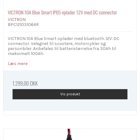
VICTRON 10A Blue Smart IP65 oplader 12V med DC connector
VICTRON
BPC121031064R
VICTRON 10A Blue Smart oplader med bluetooth. 12V. DC
connector. Velegnet til scootere, motorcykler og
personbiler. Anbefales til batteristørrelse fra 30Ah til
maksimalt 100Ah.
Læs mere
1.299,00 DKK
Vis produkt