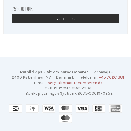
759,00 DKK
Vis produkt
Ræbild Aps - Alt om Autocamperen
Ørnevej 66
2400 København NV
Danmark
Telefonnr.
:
+45 70261381
E-mail
:
per@altomautocamperen.dk
CVR-nummer
:
28292392
Bankoplysninger
:
Sydbank 8075-0001970353