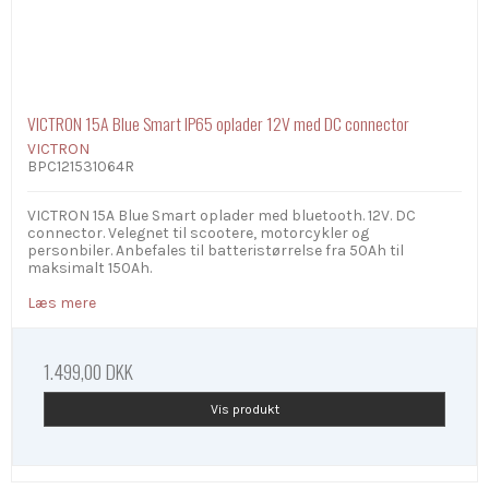
VICTRON 15A Blue Smart IP65 oplader 12V med DC connector
VICTRON
BPC121531064R
VICTRON 15A Blue Smart oplader med bluetooth. 12V. DC
connector. Velegnet til scootere, motorcykler og
personbiler. Anbefales til batteristørrelse fra 50Ah til
maksimalt 150Ah.
Læs mere
1.499,00 DKK
Vis produkt