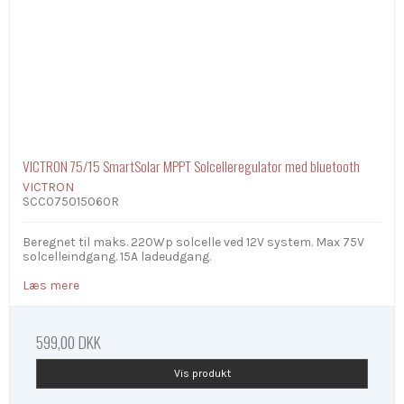
VICTRON 75/15 SmartSolar MPPT Solcelleregulator med bluetooth
VICTRON
SCC075015060R
Beregnet til maks. 220Wp solcelle ved 12V system. Max 75V
solcelleindgang. 15A ladeudgang.
Læs mere
599,00 DKK
Vis produkt