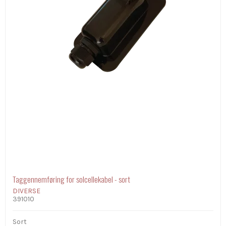
Taggennemføring for solcellekabel - sort
DIVERSE
391010
Sort