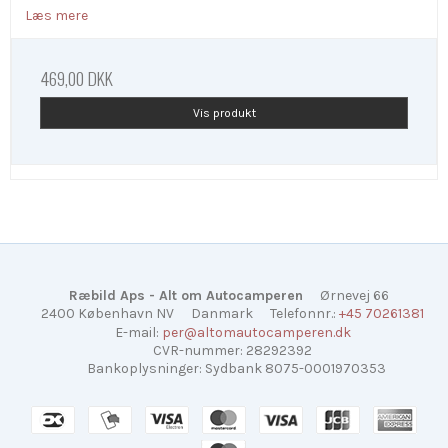
Læs mere
469,00 DKK
Vis produkt
Ræbild Aps - Alt om Autocamperen
Ørnevej 66
2400 København NV
Danmark
Telefonnr.
:
+45 70261381
E-mail
:
per@altomautocamperen.dk
CVR-nummer
:
28292392
Bankoplysninger
:
Sydbank 8075-0001970353