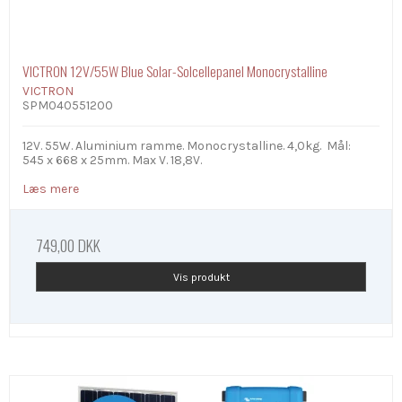
VICTRON 12V/55W Blue Solar-Solcellepanel Monocrystalline
VICTRON
SPM040551200
12V. 55W. Aluminium ramme. Monocrystalline. 4,0kg. Mål:
545 x 668 x 25mm. Max V. 18,8V.
Læs mere
749,00 DKK
Vis produkt