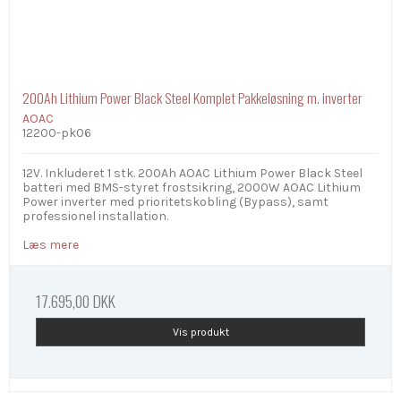
200Ah Lithium Power Black Steel Komplet Pakkeløsning m. inverter
AOAC
12200-pk06
12V. Inkluderet 1 stk. 200Ah AOAC Lithium Power Black Steel
batteri med BMS-styret frostsikring, 2000W AOAC Lithium
Power inverter med prioritetskobling (Bypass), samt
professionel installation.
Læs mere
17.695,00 DKK
Vis produkt