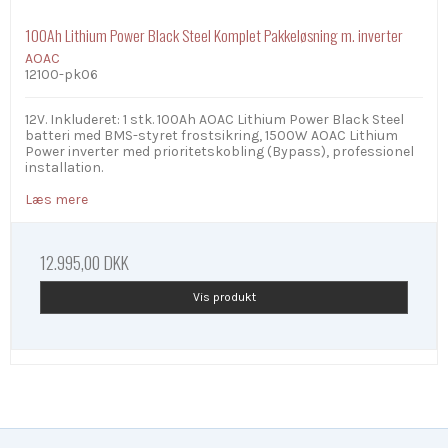
100Ah Lithium Power Black Steel Komplet Pakkeløsning m. inverter
AOAC
12100-pk06
12V. Inkluderet: 1 stk. 100Ah AOAC Lithium Power Black Steel
batteri med BMS-styret frostsikring, 1500W AOAC Lithium
Power inverter med prioritetskobling (Bypass), professionel
installation.
Læs mere
12.995,00 DKK
Vis produkt