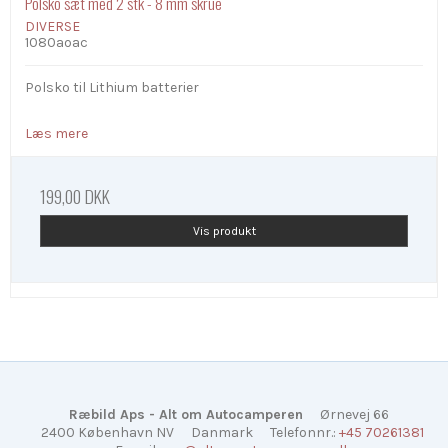
Polsko sæt med 2 stk - 8 mm skrue
DIVERSE
1080aoac
Polsko til Lithium batterier
Læs mere
199,00 DKK
Vis produkt
Ræbild Aps - Alt om Autocamperen
Ørnevej 66
2400 København NV
Danmark
Telefonnr.
:
+45 70261381