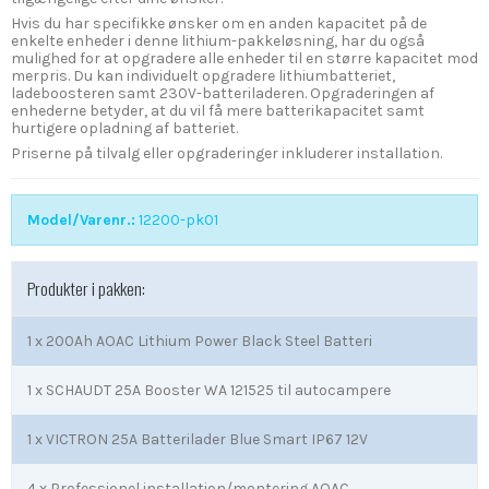
Hvis du har specifikke ønsker om en anden kapacitet på de
enkelte enheder i denne lithium-pakkeløsning, har du også
mulighed for at opgradere alle enheder til en større kapacitet mod
merpris. Du kan individuelt opgradere lithiumbatteriet,
ladeboosteren samt 230V-batteriladeren. Opgraderingen af
enhederne betyder, at du vil få mere batterikapacitet samt
hurtigere opladning af batteriet.
Priserne på tilvalg eller opgraderinger inkluderer installation.
Model/Varenr.:
12200-pk01
Produkter i pakken:
1 x
200Ah AOAC Lithium Power Black Steel Batteri
1 x
SCHAUDT 25A Booster WA 121525 til autocampere
1 x
VICTRON 25A Batterilader Blue Smart IP67 12V
4 x
Professionel installation/montering AOAC