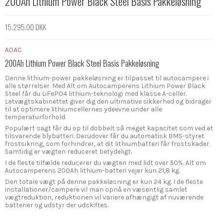
200Ah Lithium Power Black Steel Basis Pakkeløsning
15.295,00 DKK
AOAC
200Ah Lithium Power Black Steel Basis Pakkeløsning
Denne lithium-power pakkeløsning er tilpasset til autocampere i
alle størrelser. Med Alt om Autocamperens Lithium Power Black
Steel får du LiFePO4 lithium-teknologi med klasse A-celler.
Letvægtskabinettet giver dig den ultimative sikkerhed og bidrager
til at optimere lithiumcellernes ydeevne under alle
temperaturforhold.
Populært sagt får du op til dobbelt så meget kapacitet som ved et
tilsvarende blybatteri. Derudover får du automatisk BMS-styret
frostsikring, som forhindrer, at dit lithiumbatteri får frostskader.
Samtidig er vægten reduceret betydeligt.
I de fleste tilfælde reducerer du vægten med lidt over 50%. Alt om
Autocamperens 200Ah lithium-batteri vejer kun 21,8 kg.
Den totale vægt på denne pakkeløsning er kun 24 kg. I de fleste
installationer/campere vil man opnå en væsentlig samlet
vægtreduktion, reduktionen vil variere afhængigt af nuværende
batterier og udstyr der udskiftes.