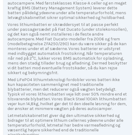
autocampere. Med førsteklasses Klasse-A celler og en meget
kraftig BMS (Battery Management System) leverer dette
batteri pålidelig ydeevne under alle temperaturforhold, mens
letvægtskabinettet sikrer optimal sikkerhed og holdbarhed.
Vores lithiumbatteri er skræddersyet til at passe perfekt
under passagersædet på Fiat Ducato (under stolekonsollen),
og det kan også nemt installeres i de fleste andre
autocampere. Med Fiat Ducato-modeller fra 2006 og frem
(modelbetegnelse ZFA250/290) kan du være sikker på de kan
monteres under et af sæderne. Vores batterier er udstyret
med indbygget automatisk frostsikring. Når temperaturen
når ned på 2°C, lukker vores BMS automatisk for opladning,
mens den stadig tillader brug og afladning. Dermed beskytter
vi dit batteri mod eventuelle frostskader, så du kan rejse
sikkert og bekymringsfrit.
Med LiFePO4 lithiumteknologi fordobler vores batteri ikke
kun kapaciteten sammenlignet med traditionelle
blybatterier, men det reducerer også vægten betydeligt.
Typisk vil vores lithiumbatteri veje lidt over 50% mindre end et
tilsvarende blybatteri. Vores Black Steel 100Ah lithiumbatteri
vejer kun 14,8kg, hvilket gør det til den ideelle løsning for dem,
der ønsker at minimere vægten på deres autocamper.
Letmetalskabinettet giver dig den ultimative sikkerhed og
bidrager til at optimere lithium cellernes ydeevne under alle
temperaturforhold, letmetal har bedre varmeafledning og
væsentlig højere sikkerhed end de traditionelle
plastkabinetter.