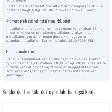
autocamper
Batteriladeren er testet med Alt om Autocamperens lithium-
batterier. Vægt: 1,8kg. Mål: H85mm x B211mm x D60mm.
4 timers professionel installation inkluderet
Installationen af pakken er med i prisen. Der er afsat 4 timer
til det, vi kalder en standardinstallation. Vi afgør inden
installation, om der er noget der rækker udover en
standardinstallation. Der kan aftales tid på 7026 1381.
Forbrugsmaterialer
Der er ikke inkluderet kabler, sikringer, polsko osv., hvilket
typisk beløber sig til mellem 500,00 kr. og 900,00 kr. I enkelte
tilfælde kan det beløbe sig til mere, afhængigt af faktorer
som kabellængder og om noget af det eksisterende kan
genbruges.
Kunder der har købt dette produkt har også købt