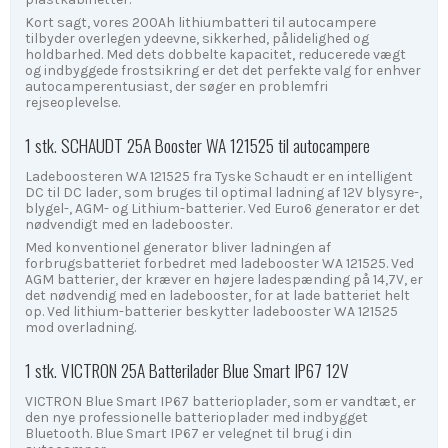
Kort sagt, vores 200Ah lithiumbatteri til autocampere
tilbyder overlegen ydeevne, sikkerhed, pålidelighed og
holdbarhed. Med dets dobbelte kapacitet, reducerede vægt
og indbyggede frostsikring er det det perfekte valg for enhver
autocamperentusiast, der søger en problemfri
rejseoplevelse.
1 stk. SCHAUDT 25A Booster WA 121525 til autocampere
Ladeboosteren WA 121525 fra Tyske Schaudt er en intelligent
DC til DC lader, som bruges til optimal ladning af 12V blysyre-,
blygel-, AGM- og Lithium-batterier. Ved Euro6 generator er det
nødvendigt med en ladebooster.
Med konventionel generator bliver ladningen af
forbrugsbatteriet forbedret med ladebooster WA 121525. Ved
AGM batterier, der kræver en højere ladespænding på 14,7V, er
det nødvendig med en ladebooster, for at lade batteriet helt
op. Ved lithium-batterier beskytter ladebooster WA 121525
mod overladning.
1 stk. VICTRON 25A Batterilader Blue Smart IP67 12V
VICTRON Blue Smart IP67 batterioplader, som er vandtæt, er
den nye professionelle batterioplader med indbygget
Bluetooth. Blue Smart IP67 er velegnet til brug i din