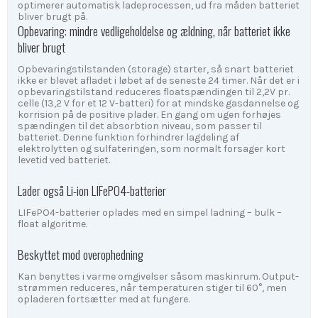
optimerer automatisk ladeprocessen, ud fra måden batteriet
bliver brugt på.
Opbevaring: mindre vedligeholdelse og ældning, når batteriet ikke
bliver brugt
Opbevaringstilstanden (storage) starter, så snart batteriet
ikke er blevet afladet i løbet af de seneste 24 timer. Når det er i
opbevaringstilstand reduceres floatspændingen til 2,2V pr.
celle (13,2 V for et 12 V-batteri) for at mindske gasdannelse og
korrision på de positive plader. En gang om ugen forhøjes
spændingen til det absorbtion niveau, som passer til
batteriet. Denne funktion forhindrer lagdeling af
elektrolytten og sulfateringen, som normalt forsager kort
levetid ved batteriet.
Lader også Li-ion LIFePO4-batterier
LIFePO4-batterier oplades med en simpel ladning – bulk –
float algoritme.
Beskyttet mod overophedning
Kan benyttes i varme omgivelser såsom maskinrum. Output-
strømmen reduceres, når temperaturen stiger til 60°, men
opladeren fortsætter med at fungere.