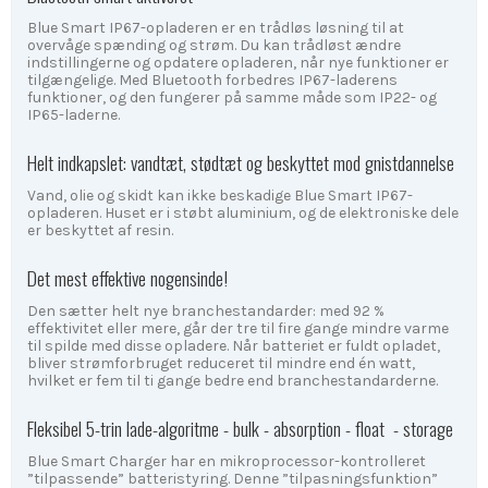
Blue Smart IP67-opladeren er en trådløs løsning til at
overvåge spænding og strøm. Du kan trådløst ændre
indstillingerne og opdatere opladeren, når nye funktioner er
tilgængelige. Med Bluetooth forbedres IP67-laderens
funktioner, og den fungerer på samme måde som IP22- og
IP65-laderne.
Helt indkapslet: vandtæt, stødtæt og beskyttet mod gnistdannelse
Vand, olie og skidt kan ikke beskadige Blue Smart IP67-
opladeren. Huset er i støbt aluminium, og de elektroniske dele
er beskyttet af resin.
Det mest effektive nogensinde!
Den sætter helt nye branchestandarder: med 92 %
effektivitet eller mere, går der tre til fire gange mindre varme
til spilde med disse opladere. Når batteriet er fuldt opladet,
bliver strømforbruget reduceret til mindre end én watt,
hvilket er fem til ti gange bedre end branchestandarderne.
Fleksibel 5-trin lade-algoritme - bulk - absorption - float - storage
Blue Smart Charger har en mikroprocessor-kontrolleret
”tilpassende” batteristyring. Denne ”tilpasningsfunktion”