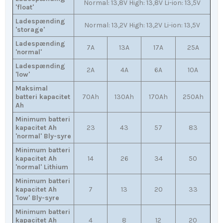
Normal: 13,8V High: 13,8V Li-ion: 13,5V
'float'
Ladespænding
Normal: 13,2V High: 13,2V Li-ion: 13,5V
'storage'
Ladespænding
7A
13A
17A
25A
'normal'
Ladespænding
2A
4A
6A
10A
'low'
Maksimal
batteri kapacitet
70Ah
130Ah
170Ah
250Ah
Ah
Minimum batteri
kapacitet Ah
23
43
57
83
'normal' Bly-syre
Minimum batteri
kapacitet Ah
14
26
34
50
'normal' Lithium
Minimum batteri
kapacitet Ah
7
13
20
33
'low' Bly-syre
Minimum batteri
kapacitet Ah
4
8
12
20