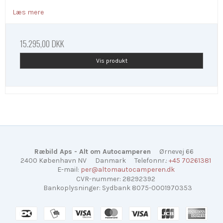
Læs mere
15.295,00 DKK
Vis produkt
Ræbild Aps - Alt om Autocamperen
Ørnevej 66
2400 København NV
Danmark
Telefonnr.
:
+45 70261381
E-mail
:
per@altomautocamperen.dk
CVR-nummer
:
28292392
Bankoplysninger
:
Sydbank 8075-0001970353