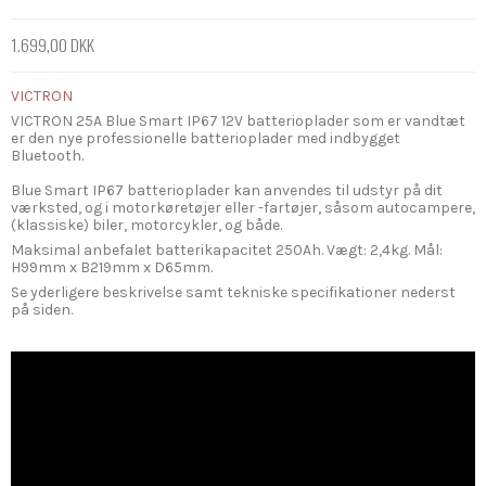
1.699,00 DKK
VICTRON
VICTRON 25A Blue Smart IP67 12V batterioplader som er vandtæt
er den nye professionelle batterioplader med indbygget
Bluetooth.
Blue Smart IP67 batterioplader kan anvendes til udstyr på dit
værksted, og i motorkøretøjer eller -fartøjer, såsom autocampere,
(klassiske) biler, motorcykler, og både.
Maksimal anbefalet batterikapacitet 250Ah. Vægt: 2,4kg. Mål:
H99mm x B219mm x D65mm.
Se yderligere beskrivelse samt tekniske specifikationer nederst
på siden.