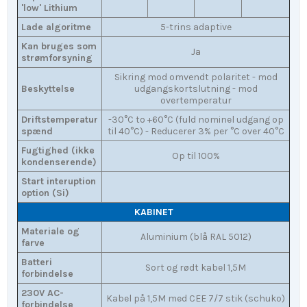
'low' Lithium
Lade algoritme
5-trins adaptive
Kan bruges som
Ja
strømforsyning
Sikring mod omvendt polaritet - mod
Beskyttelse
udgangskortslutning - mod
overtemperatur
Driftstemperatur
-30°C to +60°C (fuld nominel udgang op
spænd
til 40°C) - Reducerer 3% per °C over 40°C
Fugtighed (ikke
Op til 100%
kondenserende)
Start interuption
option (Si)
KABINET
Materiale og
Aluminium (blå RAL 5012)
farve
Batteri
Sort og rødt kabel 1,5M
forbindelse
230V AC-
Kabel på 1,5M med CEE 7/7 stik (schuko)
forbindelse