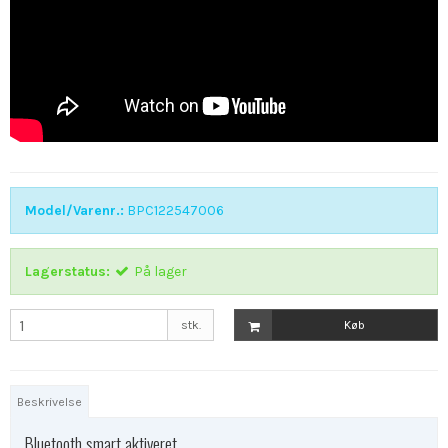
Model/Varenr.:
BPC122547006
Lagerstatus:
På lager
stk.
Køb
Beskrivelse
Bluetooth smart aktiveret