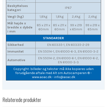
Beskyttelses
IP67
kategori
Vægt (kg)
1,8kg
1,8kg
2,4kg
2,4kg
Mål højde x
85 x 211 x
85 x 211 x
99 x 219
99 x 219 x
bredde x dybde
60mm
60mm
x 65mm
65mm
i mm
STANDARDER
Sikkerhed
EN 60335-1, EN 60335-2-29
Immunitet
EN 55014-1, EN 61000-6-3, EN 61000-3-2
EN 55014-2, EN 61000-6-1, EN 61000-6-2,
Automotive
EN 61000-3-3
Copyright: billeder og tekster må ikke kopieres uden
forudgående aftale med Alt om Autocamperen © -
www.aoac.dk
- info@aoac.dk
Relaterede produkter