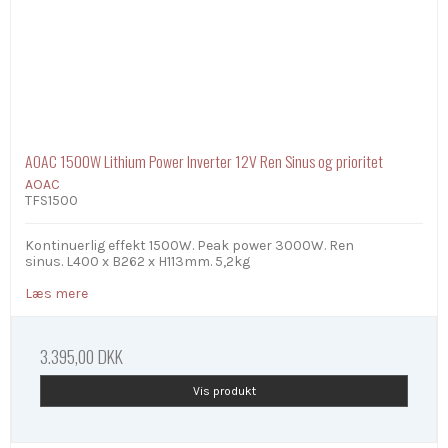
AOAC 1500W Lithium Power Inverter 12V Ren Sinus og prioritet
AOAC
TFS1500
Kontinuerlig effekt 1500W. Peak power 3000W. Ren
sinus. L400 x B262 x H113mm. 5,2kg
Læs mere
3.395,00 DKK
Vis produkt