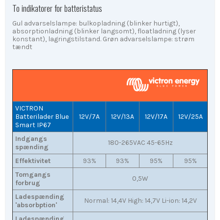
To indikatorer for batteristatus
Gul advarselslampe: bulkopladning (blinker hurtigt),
absorptionladning (blinker langsomt), floatladning (lyser
konstant), lagringstilstand. Grøn advarselslampe: strøm
tændt
VICTRON
Batterilader Blue
12V/7A
12V/13A
12V/17A
12V/25A
Smart IP67
Indgangs
180-265VAC 45-65Hz
spænding
Effektivitet
93%
93%
95%
95%
Tomgangs
0,5W
forbrug
Ladespænding
Normal: 14,4V High: 14,7V Li-ion: 14,2V
'absorbption'
Ladespænding