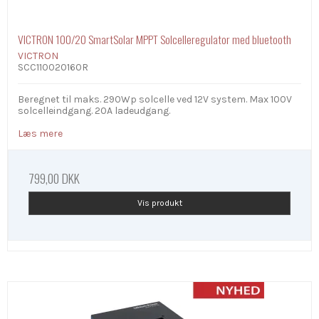
VICTRON 100/20 SmartSolar MPPT Solcelleregulator med bluetooth
VICTRON
SCC110020160R
Beregnet til maks. 290Wp solcelle ved 12V system. Max 100V
solcelleindgang. 20A ladeudgang.
Læs mere
799,00 DKK
Vis produkt