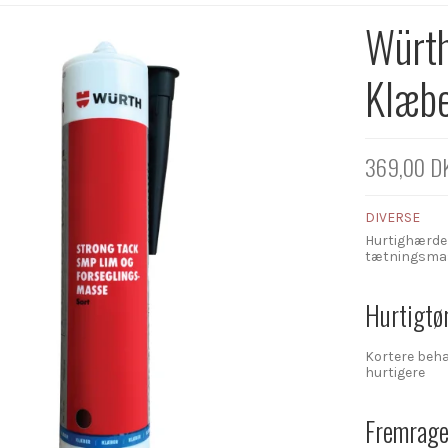
Würth
Klæbe
369,00 D
DIVERSE
Hurtighærde
tætningsmas
Hurtigtø
Kortere beha
hurtigere
Fremrage