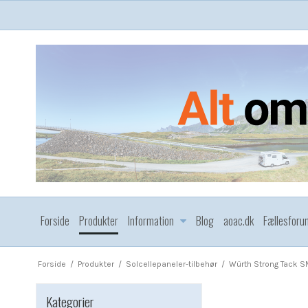
Forside
Produkter
Information
Blog
aoac.dk
Fællesforu
Forside
/
Produkter
/
Solcellepaneler-tilbehør
/
Würth Strong Tack S
Kategorier