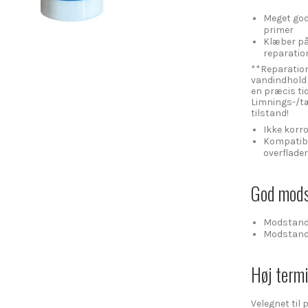
Meget god
primer
Klæber på 
reparatio
**Reparation
vandindhold (
en præcis ti
Limnings-/tæ
tilstand!
Ikke korr
Kompatibe
overflader
God mods
Modstands
Modstands
Høj termi
Velegnet til