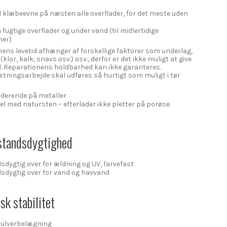
 klæbeevne på næsten alle overflader, for det meste uden
fugtige overflader og under vand (til midlertidige
ner)
ens levetid afhænger af forskellige faktorer som underlag,
klor, kalk, snavs osv.) osv., derfor er det ikke muligt at give
d. Reparationens holdbarhed kan ikke garanteres.
tningsarbejde skal udføres så hurtigt som muligt i tør
oderende på metaller
l med natursten – efterlader ikke pletter på porøse
tandsdygtighed
dygtig over for ældning og UV, farvefast
dygtig over for vand og havvand
sk stabilitet
 pulverbelægning