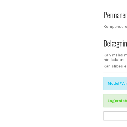
Permanent
Kompenserer
Belægnin
Kan males me
hindedannels
Kan slibes 
Model/Var
Lagerstat