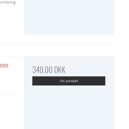
montering
4 mm
349,00 DKK
Vis produkt