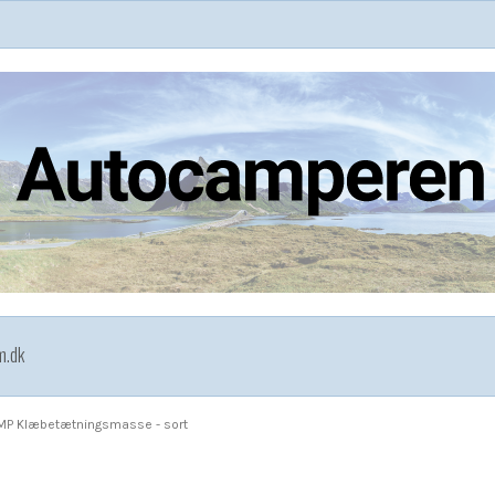
m.dk
MP Klæbetætningsmasse - sort