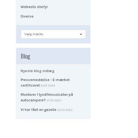
Webasto oliefyr
Diverse
Blog
Nyeste blog indlæg
Pressemeddelse - E-mærket
certificeret
10/07 2023
Monterer I tyndfilmsolceller på
autocampere?
27/01 2023
Vi har fået en gazelle
22/12 2022