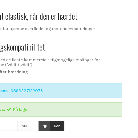
 elastisk, når den er hærdet
 for ujævne overflader og materialespændinger
gskompatibilitet
d de fleste kommercielt tilgængelige malinger før
e ("vådt-i-vådt")
efter hærdning
enr.:
0893237122076
us:
På lager
stk.
Køb