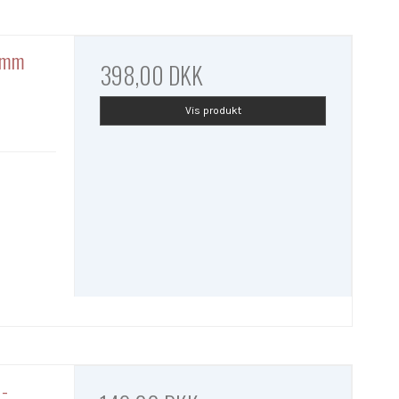
8 mm
398,00 DKK
Vis produkt
 -