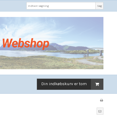
Søg
Din indkøbskurv er tom