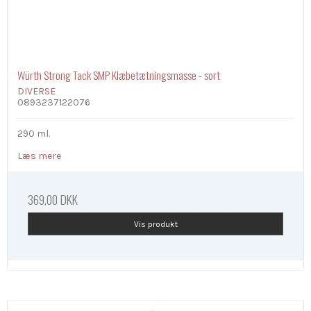
Würth Strong Tack SMP Klæbetætningsmasse - sort
DIVERSE
0893237122076
290 ml.
Læs mere
369,00 DKK
Vis produkt