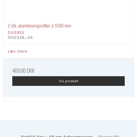
2 stk. aluminiumsprofiler á 1090 mm
DIVERSE
1002326_04
Læs mere
469,00 DKK
Vis produkt
Ræbild Aps - Alt om Autocamperen
Ørnevej 66