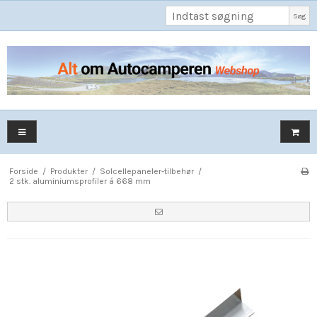
Søg
Forside
/
Produkter
/
Solcellepaneler-tilbehør
/
2 stk. aluminiumsprofiler á 668 mm