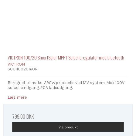
VICTRON 100/20 SmartSolar MPPT Solcelleregulator med bluetooth
VICTRON
SCC110020160R
Beregnet til maks. 290Wp solcelle ved 12V system. Max 100V
solcelleindgang. 20A ladeudgang.
Læs mere
799,00 DKK
Vis produkt