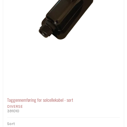
Taggennemføring for solcellekabel - sort
DIVERSE
391010
Sort