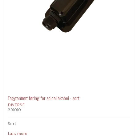
Taggennemføring for solcellekabel - sort
DIVERSE
391010
Sort
Læs mere