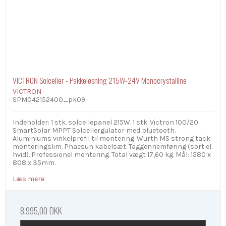
VICTRON Solceller - Pakkeløsning 215W-24V Monocrystalline
VICTRON
SPM042152400_pk09
Indeholder: 1 stk. solcellepanel 215W. 1 stk. Victron 100/20
SmartSolar MPPT Solcellergulator med bluetooth.
Aluminiums vinkelprofil til montering. Würth MS strong tack
monteringslim. Phaesun kabelsæt. Taggennemføring (sort el.
hvid). Professionel montering. Total vægt 17,60 kg. Mål: 1580 x
808 x 35mm.
Læs mere
8.995,00 DKK