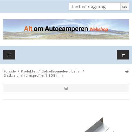
Søg
Forside
/
Produkter
/
Solcellepaneler-tilbehør
/
2 stk. aluminiumsprofiler á 808 mm