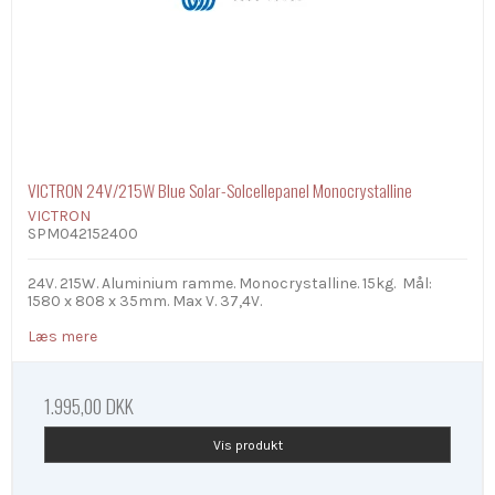
VICTRON 24V/215W Blue Solar-Solcellepanel Monocrystalline
VICTRON
SPM042152400
24V. 215W. Aluminium ramme. Monocrystalline. 15kg. Mål:
1580 x 808 x 35mm. Max V. 37,4V.
Læs mere
1.995,00 DKK
Vis produkt