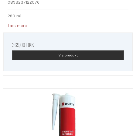
0893237122076
290 ml.
Læs mere
369,00 DKK
Vis produkt