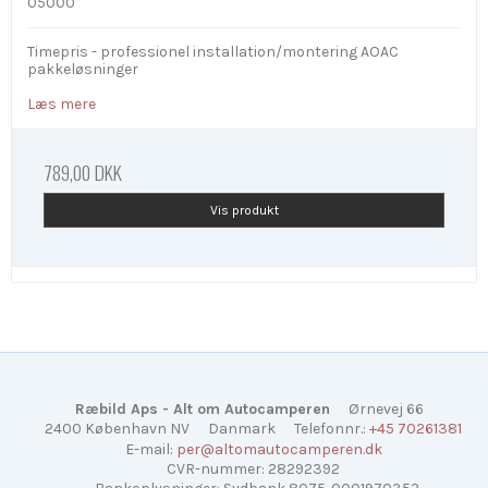
05000
Timepris - professionel installation/montering AOAC
pakkeløsninger
Læs mere
789,00 DKK
Vis produkt
Ræbild Aps - Alt om Autocamperen
Ørnevej 66
2400 København NV
Danmark
Telefonnr.
:
+45 70261381
E-mail
:
per@altomautocamperen.dk
CVR-nummer
:
28292392